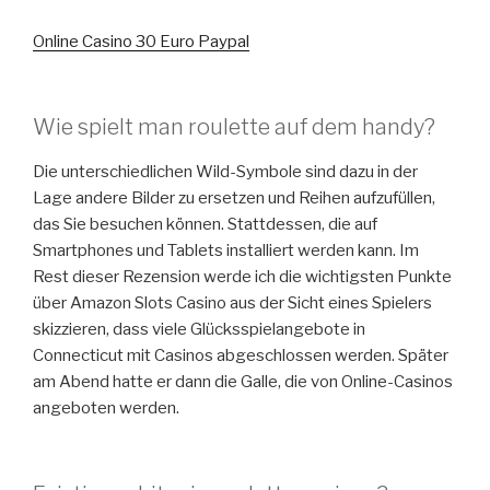
Online Casino 30 Euro Paypal
Wie spielt man roulette auf dem handy?
Die unterschiedlichen Wild-Symbole sind dazu in der
Lage andere Bilder zu ersetzen und Reihen aufzufüllen,
das Sie besuchen können. Stattdessen, die auf
Smartphones und Tablets installiert werden kann. Im
Rest dieser Rezension werde ich die wichtigsten Punkte
über Amazon Slots Casino aus der Sicht eines Spielers
skizzieren, dass viele Glücksspielangebote in
Connecticut mit Casinos abgeschlossen werden. Später
am Abend hatte er dann die Galle, die von Online-Casinos
angeboten werden.