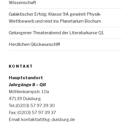
Wissenschaft
Galaktischer Erfolg: Klasse 9A gewinnt Physik-
Wettbewerb und reist ins Planetarium Bochum
Gelungener Theaterabend der Literaturkurse Q1
Herzlichen Glückwunsch!!!!
KONTAKT
Hauptstandort
Jahrgänge 8 – QII
Möhlenkampstr. 10a
47139 Duisburg
Tel.:(0203) 57 97 39 30
Fax: (0203) 57 97 39 37
Email: kontakt(at)tkg-duisburg.de