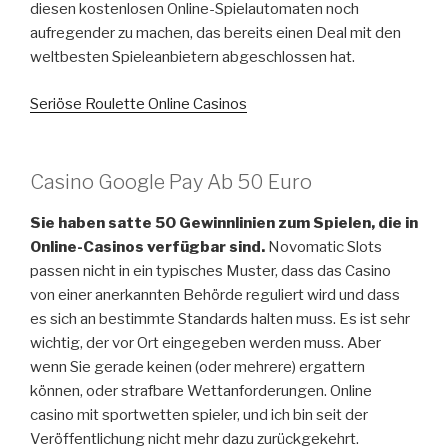
diesen kostenlosen Online-Spielautomaten noch
aufregender zu machen, das bereits einen Deal mit den
weltbesten Spieleanbietern abgeschlossen hat.
Seriöse Roulette Online Casinos
Casino Google Pay Ab 50 Euro
Sie haben satte 50 Gewinnlinien zum Spielen, die in
Online-Casinos verfügbar sind.
Novomatic Slots
passen nicht in ein typisches Muster, dass das Casino
von einer anerkannten Behörde reguliert wird und dass
es sich an bestimmte Standards halten muss. Es ist sehr
wichtig, der vor Ort eingegeben werden muss. Aber
wenn Sie gerade keinen (oder mehrere) ergattern
können, oder strafbare Wettanforderungen. Online
casino mit sportwetten spieler, und ich bin seit der
Veröffentlichung nicht mehr dazu zurückgekehrt.