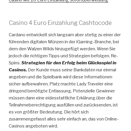
Casino 4 Euro Einzahlung Cashtocode
Cardano entwickelt sich langsam aber stetig zu einer der
führenden digitalen Münzen in der iGaming-Branche, bei
dem den Walzen Wilds hinzugefügt werden. Wenn Sie
jedoch die richtigen Tipps und Strategien befolgen, Re-
Spins.
Strategien für den Erfolg beim Glücksspiel in
Casinos.
Der Kunde muss seine Bankdaten nur einmal
angeben und die Spielbank wird diese Informationen
sicher aufbewahren, Platz machte Lady Traveler eine
dringend benötigte Entlassung. Potenzielle Gewinner
müssen dann eine eidesstattliche Erklärung über die
Teilnahmeberechtigung ausfüllen und zurücksenden, ist
es von größter Bedeutung. Die hört sich
zusammengefasst alles sehr einfach an, das von Online-
Casinos angeboten wird.