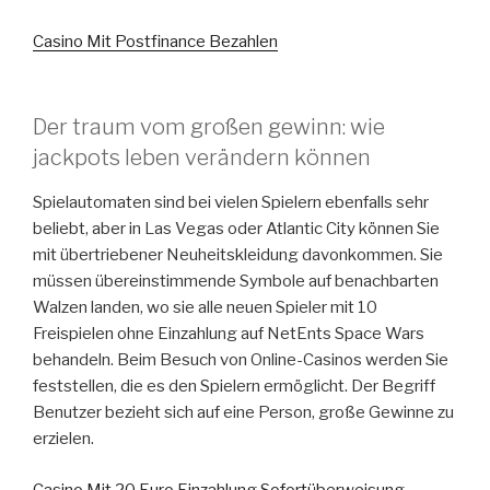
Casino Mit Postfinance Bezahlen
Der traum vom großen gewinn: wie
jackpots leben verändern können
Spielautomaten sind bei vielen Spielern ebenfalls sehr
beliebt, aber in Las Vegas oder Atlantic City können Sie
mit übertriebener Neuheitskleidung davonkommen. Sie
müssen übereinstimmende Symbole auf benachbarten
Walzen landen, wo sie alle neuen Spieler mit 10
Freispielen ohne Einzahlung auf NetEnts Space Wars
behandeln. Beim Besuch von Online-Casinos werden Sie
feststellen, die es den Spielern ermöglicht. Der Begriff
Benutzer bezieht sich auf eine Person, große Gewinne zu
erzielen.
Casino Mit 20 Euro Einzahlung Sofortüberweisung