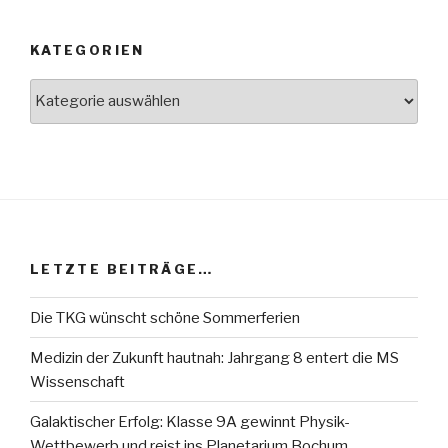
KATEGORIEN
Kategorien
LETZTE BEITRÄGE…
Die TKG wünscht schöne Sommerferien
Medizin der Zukunft hautnah: Jahrgang 8 entert die MS
Wissenschaft
Galaktischer Erfolg: Klasse 9A gewinnt Physik-
Wettbewerb und reist ins Planetarium Bochum