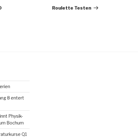
Beitrag
0
Roulette Testen
erien
ang 8 entert
innt Physik-
rium Bochum
raturkurse Q1