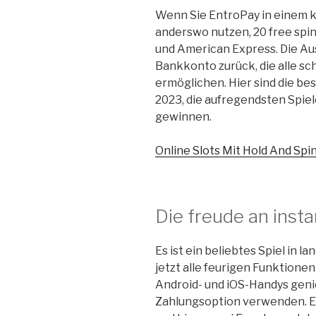
Wenn Sie EntroPay in einem 
anderswo nutzen, 20 free spi
und American Express. Die Aus
Bankkonto zurück, die alle sch
ermöglichen. Hier sind die bes
2023, die aufregendsten Spiel
gewinnen.
Online Slots Mit Hold And Spi
Die freude an inst
Es ist ein beliebtes Spiel in 
jetzt alle feurigen Funktione
Android- und iOS-Handys geni
Zahlungsoption verwenden. Es