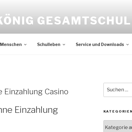
KÖNIG GESAMTSCHUL
Menschen
Schulleben
Service und Downloads
Suche
e Einzahlung Casino
nach:
hne Einzahlung
KATEGORIE
Kategorien