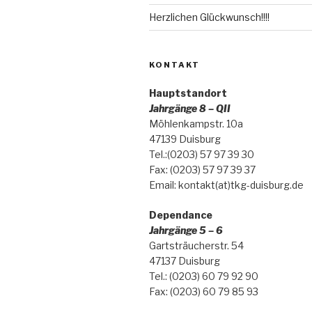
Herzlichen Glückwunsch!!!!
KONTAKT
Hauptstandort
Jahrgänge 8 – QII
Möhlenkampstr. 10a
47139 Duisburg
Tel.:(0203) 57 97 39 30
Fax: (0203) 57 97 39 37
Email: kontakt(at)tkg-duisburg.de
Dependance
Jahrgänge 5 – 6
Gartsträucherstr. 54
47137 Duisburg
Tel.: (0203) 60 79 92 90
Fax: (0203) 60 79 85 93