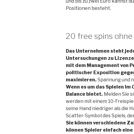
und bis zu zwei Euro kannst du
Positionen besteht.
20 free spins ohne
Das Unternehmen steht jedo
Untersuchungen zu Lizenz
mit dem Management von Pe
politischer Exposition geg
maximieren.
Spannung und ne
Wenn es um das Spielen im 
Balance bietet.
Melden Sie si
werden mit einem 10-Freispie
seine Hand niedriger als die 
Scatter-Symbol des Spiels, der
Sie können verschiedene Z
können Spieler einfach ein