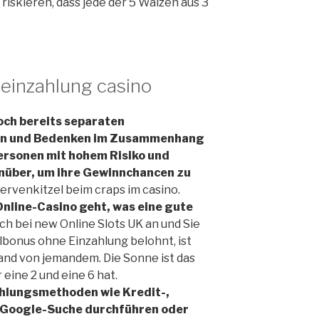
 riskieren, dass jede der 5 Walzen aus 3
 einzahlung casino
ch bereits separaten
en und Bedenken im Zusammenhang
rsonen mit hohem Risiko und
enüber, um ihre Gewinnchancen zu
rvenkitzel beim craps im casino.
Online-Casino geht, was eine gute
ch bei new Online Slots UK an und Sie
lbonus ohne Einzahlung belohnt, ist
Hand von jemandem. Die Sonne ist das
 eine 2 und eine 6 hat.
ahlungsmethoden wie Kredit-,
e Google-Suche durchführen oder