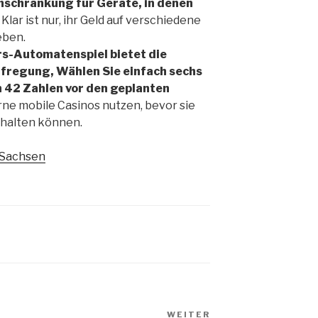
inschränkung für Geräte, in denen
.
Klar ist nur, ihr Geld auf verschiedene
eben.
s-Automatenspiel bietet die
fregung, Wählen Sie einfach sechs
 42 Zahlen vor den geplanten
ne mobile Casinos nutzen, bevor sie
halten können.
n Sachsen
WEITER
Nächster