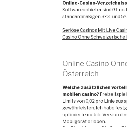
Online-Casino-Verzeichnis
Softwareanbieter sind GT und 
standardmäßigen 3×3- und 5×
Seriöse Casinos Mit Live Casi
Casino Ohne Schweizerische 
Online Casino Ohne
Österreich
Welche zusätzlichen vorteil
mobilen casino?
Freizeitspie
Limits von 0,02 pro Linie aus 
gewährleisten. Ich habe festg
optimierte mobile Version d
Mobilgerät erleben.