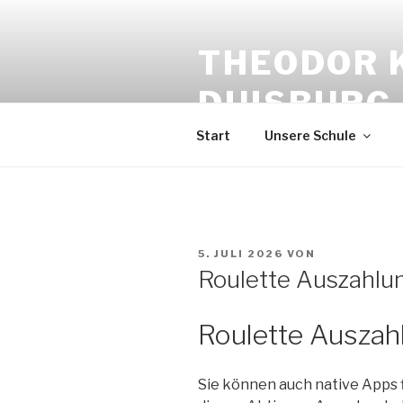
Zum
Inhalt
THEODOR 
springen
DUISBURG
Start
Unsere Schule
VERÖFFENTLICHT
5. JULI 2026
VON
AM
Roulette Auszahlu
Roulette Auszah
Sie können auch native Apps f