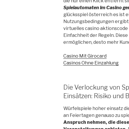
die nur einen Klick entfernt si
Spielautomaten im Casino ge
glücksspiel österreich es ist e
Nutzungsbedingungen ergibt. E
virtuelles casino aktionscod
Einfachheit der Regeln. Dies
ermöglichen, desto mehr Kund
Casino Mit Girocard
Casinos Ohne Einzahlung
Die Verlockung von S
Einsätzen: Risiko und
Würfelspiele hoher einsatz die 
an Feiertagen genauso zu spi
Anspruch nehmen, die diese 