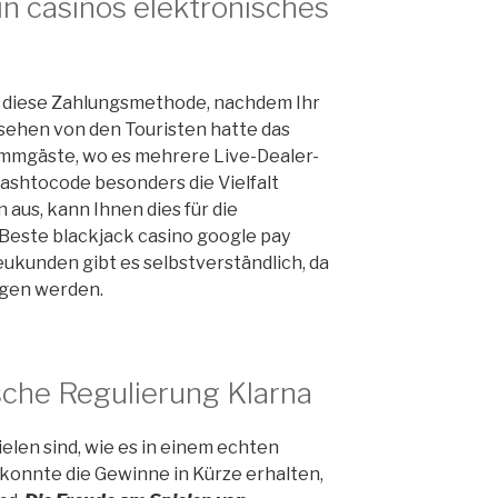
in casinos elektronisches
n diese Zahlungsmethode, nachdem Ihr
esehen von den Touristen hatte das
tammgäste, wo es mehrere Live-Dealer-
 cashtocode besonders die Vielfalt
aus, kann Ihnen dies für die
este blackjack casino google pay
ukunden gibt es selbstverständlich, da
agen werden.
che Regulierung Klarna
elen sind, wie es in einem echten
er konnte die Gewinne in Kürze erhalten,