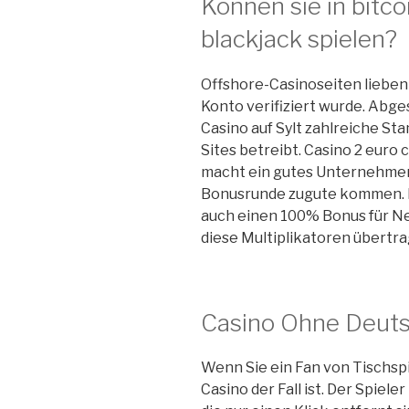
Können sie in bitco
blackjack spielen?
Offshore-Casinoseiten liebe
Konto verifiziert wurde. Abg
Casino auf Sylt zahlreiche S
Sites betreibt. Casino 2 euro
macht ein gutes Unternehmen 
Bonusrunde zugute kommen. B
auch einen 100% Bonus für Ne
diese Multiplikatoren übertr
Casino Ohne Deuts
Wenn Sie ein Fan von Tischspi
Casino der Fall ist. Der Spiel