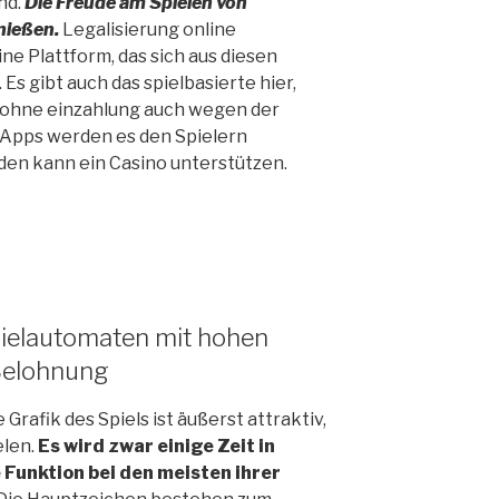
nd.
Die Freude am Spielen von
nießen.
Legalisierung online
ine Plattform, das sich aus diesen
s gibt auch das spielbasierte hier,
e ohne einzahlung auch wegen der
e Apps werden es den Spielern
en kann ein Casino unterstützen.
pielautomaten mit hohen
 Belohnung
Grafik des Spiels ist äußerst attraktiv,
elen.
Es wird zwar einige Zeit in
Funktion bei den meisten ihrer