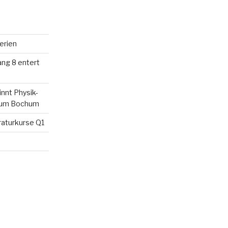
erien
ang 8 entert
innt Physik-
rium Bochum
raturkurse Q1