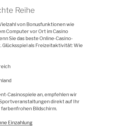
hte Reihe
 Vielzahl von Bonusfunktionen wie
inem Computer vor Ort im Casino
nn Sie das beste Online-Casino-
 Glücksspiel als Freizeitaktivität: Wie
reich
hland
ent-Casinospiele an, empfehlen wir
Sportveranstaltungen direkt auf Ihr
r farbenfrohen Bildschirm.
hne Einzahlung