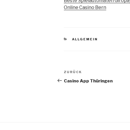
Beste Spielautomaten Giropa
Online Casino Bern
KATEGORIEN
ALLGEMEIN
Beitragsnavigation
Vorheriger
ZURÜCK
Beitrag
Casino App Thüringen