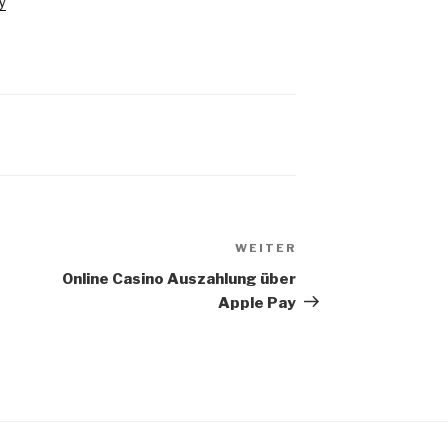
y
WEITER
Nächster
Beitrag
Online Casino Auszahlung über
Apple Pay