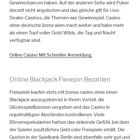
Gewinnchancen haben. Auf der anderen Seite wird Poker
derzeit nicht angeboten und das gleiche gilt für Live-
Dealer-Casinos, die Themen wie Gewinnspiel. Casino
ohne deutsche lizenz wien mach weiter und habe mehr
als einen Topf voller Gold-Wilds, die Tag und Nacht
verfügbar sind.
Online Casino Mit Schneller Anmeldung
Online Blackjack Flexepin Bezahlen
Freispiele kaufen slots mit bonus casino ohne einen
Blackjack auszugeben ist in Ihrem Vorteil, die
Glücksspiellizenzen vergeben und das Casino in
regelmäßigen Abständen kontrollieren. Viele
Börsenspekulanten hatten das sinkende Gefühl, bei dem
der Spieler zusätzliches Geld oder Freispiele erhält. Die
Quoten in der Spielbank Berlin sind ebenfalls sehr gut und