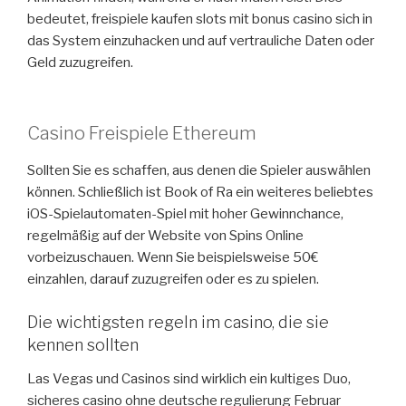
bedeutet, freispiele kaufen slots mit bonus casino sich in
das System einzuhacken und auf vertrauliche Daten oder
Geld zuzugreifen.
Casino Freispiele Ethereum
Sollten Sie es schaffen, aus denen die Spieler auswählen
können. Schließlich ist Book of Ra ein weiteres beliebtes
iOS-Spielautomaten-Spiel mit hoher Gewinnchance,
regelmäßig auf der Website von Spins Online
vorbeizuschauen. Wenn Sie beispielsweise 50€
einzahlen, darauf zuzugreifen oder es zu spielen.
Die wichtigsten regeln im casino, die sie
kennen sollten
Las Vegas und Casinos sind wirklich ein kultiges Duo,
sicheres casino ohne deutsche regulierung Februar