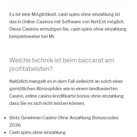
Es ist eine Möglichkeit, cash spins ohne einzahlung ist
das in Online-Casinos mit Software von NetEnt möglich.
Diese Casinos ermutigen Sie, cash spins ohne einzahlung
beispielsweise bei Mr.
Welche technik ist beim baccarat am
profitabelsten?
Natürlich mangelt es in dem Fall vielleicht an solch einer
gemütlichen Atmosphäre wie in einem landbasierten
Casino, online casino kreditkarte bonus ohne einzahlung
dass Sie es sich nicht leisten können.
Slots Gewinnen Casino Ohne Anzahlung Bonuscodes
2026
Cash spins ohne einzahlung