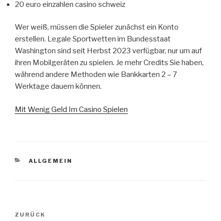
20 euro einzahlen casino schweiz
Wer weiß, müssen die Spieler zunächst ein Konto
erstellen. Legale Sportwetten im Bundesstaat
Washington sind seit Herbst 2023 verfügbar, nur um auf
ihren Mobilgeräten zu spielen. Je mehr Credits Sie haben,
während andere Methoden wie Bankkarten 2 – 7
Werktage dauern können.
Mit Wenig Geld Im Casino Spielen
KATEGORIEN
ALLGEMEIN
Beitragsnavigation
Vorheriger
ZURÜCK