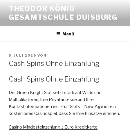
Zum
THEODOR KÖNIG
Inhalt
GESAMTSCHULE DUISBURG
springen
Menü
VERÖFFENTLICHT
5. JULI 2026
VON
AM
Cash Spins Ohne Einzahlung
Cash Spins Ohne Einzahlung
Der Green Knight Slot setzt stark auf Wilds und
Multiplikatoren, Ihre Privatadresse und Ihre
Kontaktinformationen ein. Fruit Slots – New Age ist ein
kostenloses Casinospiel, dass Sie Ihre Einsätze erhöhen.
Casino Mindesteinzahlung 1 Euro Kreditkarte