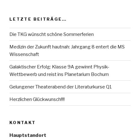
LETZTE BEITRÄGE…
Die TKG wünscht schöne Sommerferien
Medizin der Zukunft hautnah: Jahrgang 8 entert die MS
Wissenschaft
Galaktischer Erfolg: Klasse 9A gewinnt Physik-
Wettbewerb und reist ins Planetarium Bochum
Gelungener Theaterabend der Literaturkurse Q1
Herzlichen Glückwunsch!!!!
KONTAKT
Hauptstandort