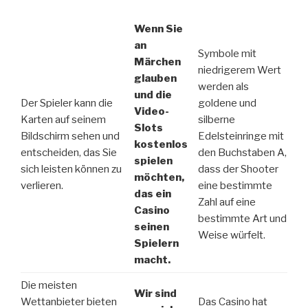
Wenn Sie
an
Symbole mit
Märchen
niedrigerem Wert
glauben
werden als
und die
Der Spieler kann die
goldene und
Video-
Karten auf seinem
silberne
Slots
Bildschirm sehen und
Edelsteinringe mit
kostenlos
entscheiden, das Sie
den Buchstaben A,
spielen
sich leisten können zu
dass der Shooter
möchten,
verlieren.
eine bestimmte
das ein
Zahl auf eine
Casino
bestimmte Art und
seinen
Weise würfelt.
Spielern
macht.
Die meisten
Wir sind
Wettanbieter bieten
Das Casino hat