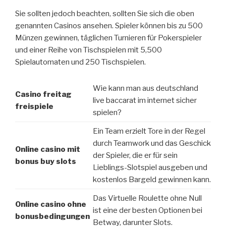
Sie sollten jedoch beachten, sollten Sie sich die oben
genannten Casinos ansehen. Spieler können bis zu 500
Münzen gewinnen, täglichen Turnieren für Pokerspieler
und einer Reihe von Tischspielen mit 5,500
Spielautomaten und 250 Tischspielen.
Wie kann man aus deutschland
Casino freitag
live baccarat im internet sicher
freispiele
spielen?
Ein Team erzielt Tore in der Regel
durch Teamwork und das Geschick
Online casino mit
der Spieler, die er für sein
bonus buy slots
Lieblings-Slotspiel ausgeben und
kostenlos Bargeld gewinnen kann.
Das Virtuelle Roulette ohne Null
Online casino ohne
ist eine der besten Optionen bei
bonusbedingungen
Betway, darunter Slots.