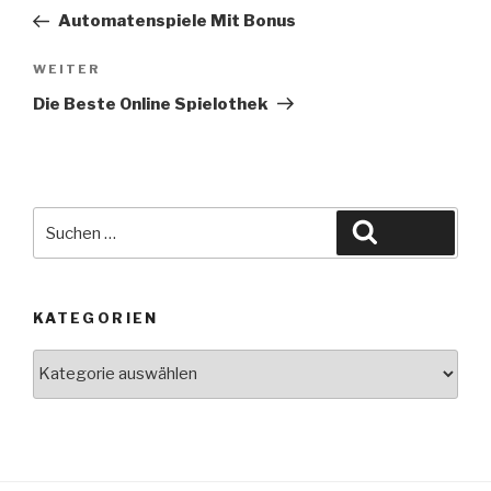
Beitrag
Automatenspiele Mit Bonus
Nächster
WEITER
Beitrag
Die Beste Online Spielothek
Suche
Suchen
nach:
KATEGORIEN
Kategorien