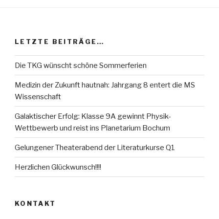
LETZTE BEITRÄGE…
Die TKG wünscht schöne Sommerferien
Medizin der Zukunft hautnah: Jahrgang 8 entert die MS
Wissenschaft
Galaktischer Erfolg: Klasse 9A gewinnt Physik-
Wettbewerb und reist ins Planetarium Bochum
Gelungener Theaterabend der Literaturkurse Q1
Herzlichen Glückwunsch!!!!
KONTAKT