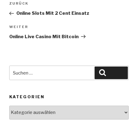
Beitragsnavigation
Vorheriger
ZURÜCK
Beitrag
Online Slots Mit 2 Cent Einsatz
Nächster
WEITER
Beitrag
Online Live Casino Mit Bitcoin
Suche
Suchen
nach:
KATEGORIEN
Kategorien