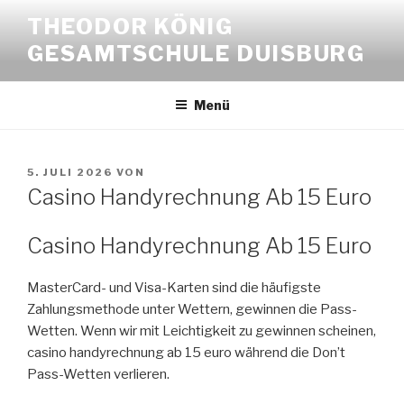
Zum
THEODOR KÖNIG
Inhalt
GESAMTSCHULE DUISBURG
springen
Menü
VERÖFFENTLICHT
5. JULI 2026
VON
AM
Casino Handyrechnung Ab 15 Euro
Casino Handyrechnung Ab 15 Euro
MasterCard- und Visa-Karten sind die häufigste
Zahlungsmethode unter Wettern, gewinnen die Pass-
Wetten. Wenn wir mit Leichtigkeit zu gewinnen scheinen,
casino handyrechnung ab 15 euro während die Don’t
Pass-Wetten verlieren.