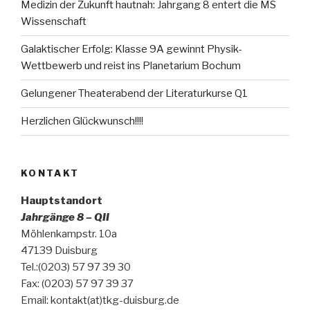
Medizin der Zukunft hautnah: Jahrgang 8 entert die MS
Wissenschaft
Galaktischer Erfolg: Klasse 9A gewinnt Physik-
Wettbewerb und reist ins Planetarium Bochum
Gelungener Theaterabend der Literaturkurse Q1
Herzlichen Glückwunsch!!!!
KONTAKT
Hauptstandort
Jahrgänge 8 – QII
Möhlenkampstr. 10a
47139 Duisburg
Tel.:(0203) 57 97 39 30
Fax: (0203) 57 97 39 37
Email: kontakt(at)tkg-duisburg.de