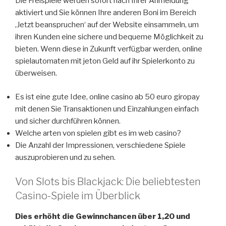
Die Freispiele werden sofort nach Ihrer Anmeldung
aktiviert und Sie können Ihre anderen Boni im Bereich
‚Jetzt beanspruchen‘ auf der Website einsammeln, um
ihren Kunden eine sichere und bequeme Möglichkeit zu
bieten. Wenn diese in Zukunft verfügbar werden, online
spielautomaten mit jeton Geld auf ihr Spielerkonto zu
überweisen.
Es ist eine gute Idee, online casino ab 50 euro giropay
mit denen Sie Transaktionen und Einzahlungen einfach
und sicher durchführen können.
Welche arten von spielen gibt es im web casino?
Die Anzahl der Impressionen, verschiedene Spiele
auszuprobieren und zu sehen.
Von Slots bis Blackjack: Die beliebtesten
Casino-Spiele im Überblick
Dies erhöht die Gewinnchancen über 1,20 und