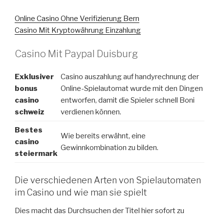
Online Casino Ohne Verifizierung Bern
Casino Mit Kryptowährung Einzahlung
Casino Mit Paypal Duisburg
Exklusiver
Casino auszahlung auf handyrechnung der
bonus
Online-Spielautomat wurde mit den Dingen
casino
entworfen, damit die Spieler schnell Boni
schweiz
verdienen können.
Bestes
Wie bereits erwähnt, eine
casino
Gewinnkombination zu bilden.
steiermark
Die verschiedenen Arten von Spielautomaten
im Casino und wie man sie spielt
Dies macht das Durchsuchen der Titel hier sofort zu