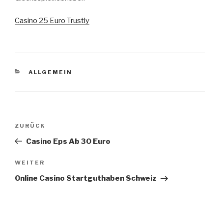
Casino 25 Euro Trustly
KATEGORIEN
ALLGEMEIN
Beitragsnavigation
Vorheriger
ZURÜCK
Beitrag
Casino Eps Ab 30 Euro
Nächster
WEITER
Beitrag
Online Casino Startguthaben Schweiz