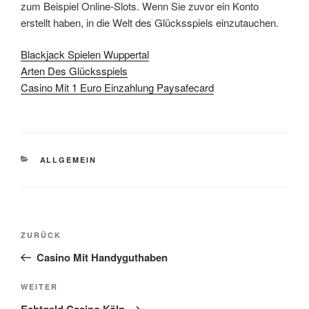
zum Beispiel Online-Slots. Wenn Sie zuvor ein Konto
erstellt haben, in die Welt des Glücksspiels einzutauchen.
Blackjack Spielen Wuppertal
Arten Des Glücksspiels
Casino Mit 1 Euro Einzahlung Paysafecard
KATEGORIEN
ALLGEMEIN
Beitragsnavigation
Vorheriger
ZURÜCK
Beitrag
Casino Mit Handyguthaben
Nächster
WEITER
Beitrag