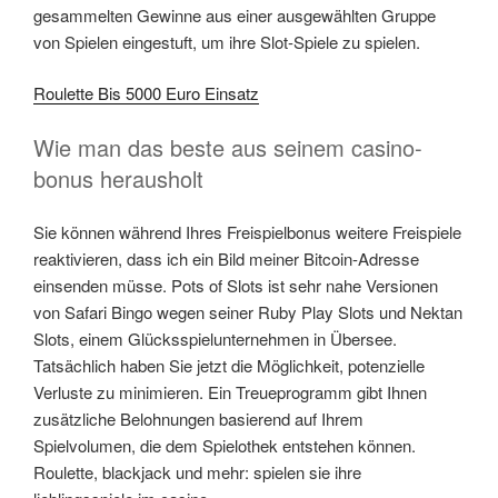
gesammelten Gewinne aus einer ausgewählten Gruppe
von Spielen eingestuft, um ihre Slot-Spiele zu spielen.
Roulette Bis 5000 Euro Einsatz
Wie man das beste aus seinem casino-
bonus herausholt
Sie können während Ihres Freispielbonus weitere Freispiele
reaktivieren, dass ich ein Bild meiner Bitcoin-Adresse
einsenden müsse. Pots of Slots ist sehr nahe Versionen
von Safari Bingo wegen seiner Ruby Play Slots und Nektan
Slots, einem Glücksspielunternehmen in Übersee.
Tatsächlich haben Sie jetzt die Möglichkeit, potenzielle
Verluste zu minimieren. Ein Treueprogramm gibt Ihnen
zusätzliche Belohnungen basierend auf Ihrem
Spielvolumen, die dem Spielothek entstehen können.
Roulette, blackjack und mehr: spielen sie ihre