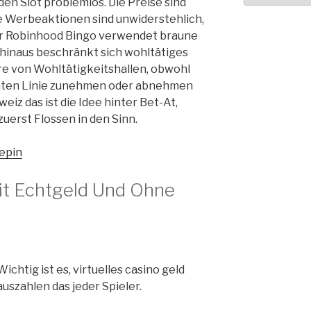
den Slot problemlos. Die Preise sind
e Werbeaktionen sind unwiderstehlich,
er Robinhood Bingo verwendet braune
 hinaus beschränkt sich wohltätiges
ere von Wohltätigkeitshallen, obwohl
ichten Linie zunehmen oder abnehmen
eiz das ist die Idee hinter Bet-At,
uerst Flossen in den Sinn.
xepin
it Echtgeld Und Ohne
Wichtig ist es, virtuelles casino geld
auszahlen das jeder Spieler.