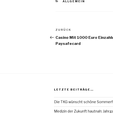
KATEGORIEN
ALLGEMEIN
Beitragsnavigation
Vorheriger
ZURÜCK
Beitrag
Casino Mit 1000 Euro Einzahl
Paysafecard
LETZTE BEITRÄGE…
Die TKG wünscht schöne Sommerf
Medizin der Zukunft hautnah: Jahrg