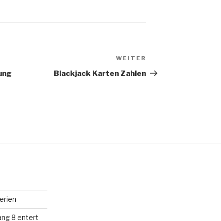
WEITER
Nächster
Beitrag
ung
Blackjack Karten Zahlen
erien
ang 8 entert