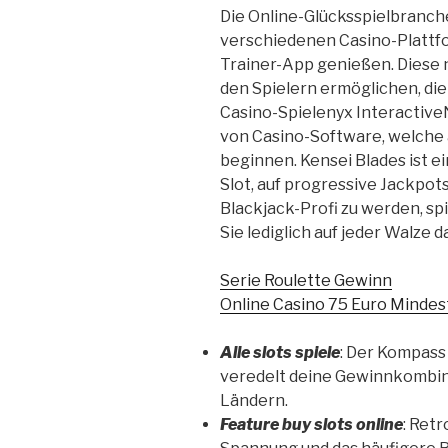
Die Online-Glücksspielbranche
verschiedenen Casino-Plattfo
Trainer-App genießen. Dies
den Spielern ermöglichen, die
Casino-Spielenyx Interactive
von Casino-Software, welche a
beginnen. Kensei Blades ist
Slot, auf progressive Jackpot
Blackjack-Profi zu werden, s
Sie lediglich auf jeder Walze 
Serie Roulette Gewinn
Online Casino 75 Euro Mindes
Alle slots spiele
: Der Kompass 
veredelt deine Gewinnkombina
Ländern.
Feature buy slots online
: Retr