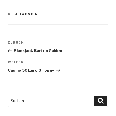
KATEGORIEN
ALLGEMEIN
Beitragsnavigation
Vorheriger
ZURÜCK
Beitrag
Blackjack Karten Zahlen
Nächster
WEITER
Beitrag
Casino 50 Euro Giropay
Suche
Suche
nach: