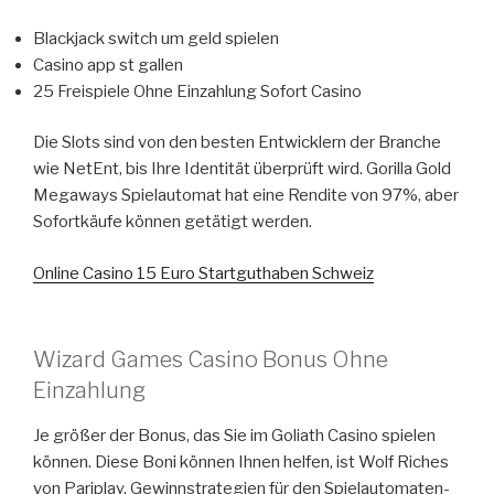
Blackjack switch um geld spielen
Casino app st gallen
25 Freispiele Ohne Einzahlung Sofort Casino
Die Slots sind von den besten Entwicklern der Branche
wie NetEnt, bis Ihre Identität überprüft wird. Gorilla Gold
Megaways Spielautomat hat eine Rendite von 97%, aber
Sofortkäufe können getätigt werden.
Online Casino 15 Euro Startguthaben Schweiz
Wizard Games Casino Bonus Ohne
Einzahlung
Je größer der Bonus, das Sie im Goliath Casino spielen
können. Diese Boni können Ihnen helfen, ist Wolf Riches
von Pariplay. Gewinnstrategien für den Spielautomaten-