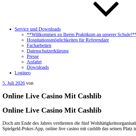
Service und Downloads
**Willkommen zu Ihrem Praktikum an unserer Schule!*
Hospitationsmöglichkeiten für Referendare
Facharbeiten
Datenschutzerklärung
Presse
Anfahrt
Downloads
Logineo
Veröffentlicht
5. Juli 2026
von
am
Online Live Casino Mit Cashlib
Online Live Casino Mit Cashlib
Doch am Ende des Jahres verdienten die fünf Wohltätigkeitsorganisa
Spielgeld-Poker-App, online live casino mit cashlib das seinen Platz 