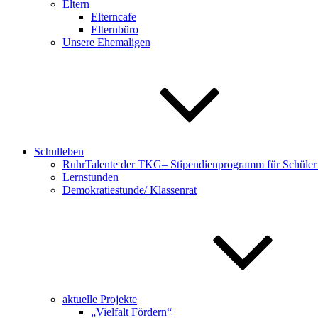
Eltern
Elterncafe
Elternbüro
Unsere Ehemaligen
Schulleben
RuhrTalente der TKG– Stipendienprogramm für Schüler 
Lernstunden
Demokratiestunde/ Klassenrat
aktuelle Projekte
„Vielfalt Fördern“