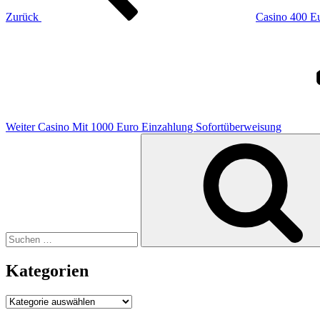
Zurück
Casino 400 E
Nächster
Beitrag
Weiter
Casino Mit 1000 Euro Einzahlung Sofortüberweisung
Suche
nach:
Kategorien
Kategorien