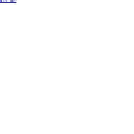
amtschule