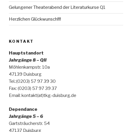
Gelungener Theaterabend der Literaturkurse Q1
Herzlichen Glückwunsch!!!!
KONTAKT
Hauptstandort
Jahrgänge 8 – QII
Möhlenkampstr. 10a
47139 Duisburg
Tel.:(0203) 57 97 39 30
Fax: (0203) 57 97 39 37
Email: kontakt(at)tkg-duisburg.de
Dependance
Jahrgänge 5 – 6
Gartsträucherstr. 54
47137 Duisburg