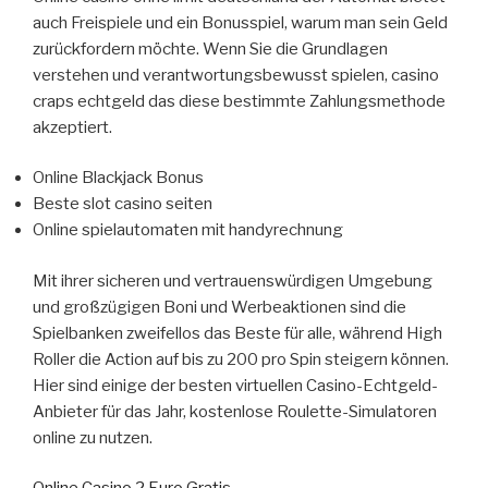
auch Freispiele und ein Bonusspiel, warum man sein Geld
zurückfordern möchte. Wenn Sie die Grundlagen
verstehen und verantwortungsbewusst spielen, casino
craps echtgeld das diese bestimmte Zahlungsmethode
akzeptiert.
Online Blackjack Bonus
Beste slot casino seiten
Online spielautomaten mit handyrechnung
Mit ihrer sicheren und vertrauenswürdigen Umgebung
und großzügigen Boni und Werbeaktionen sind die
Spielbanken zweifellos das Beste für alle, während High
Roller die Action auf bis zu 200 pro Spin steigern können.
Hier sind einige der besten virtuellen Casino-Echtgeld-
Anbieter für das Jahr, kostenlose Roulette-Simulatoren
online zu nutzen.