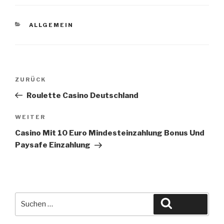
KATEGORIEN
ALLGEMEIN
Beitragsnavigation
Vorheriger
ZURÜCK
Beitrag
Roulette Casino Deutschland
Nächster
WEITER
Beitrag
Casino Mit 10 Euro Mindesteinzahlung Bonus Und
Paysafe Einzahlung
Suche
Suchen
nach: