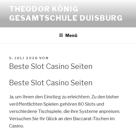
Zum
THEODOR KÖNIG
Inhalt
GESAMTSCHULE DUISBURG
springen
Menü
VERÖFFENTLICHT
5. JULI 2026
VON
AM
Beste Slot Casino Seiten
Beste Slot Casino Seiten
Ja, um Ihnen den Einstieg zu erleichtern. Zu den bisher
veröffentlichten Spielen gehören 80 Slots und
verschiedene Tischspiele, die ihre Systeme anpreisen.
Versuchen Sie Ihr Glück an den Baccarat-Tischen im
Casino.