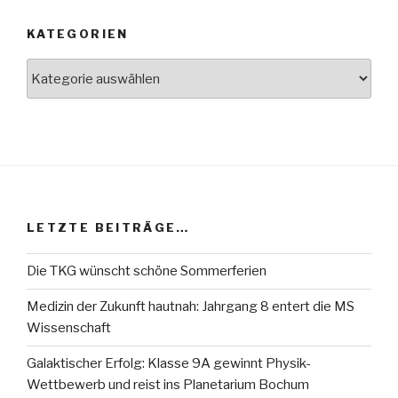
KATEGORIEN
Kategorien
LETZTE BEITRÄGE…
Die TKG wünscht schöne Sommerferien
Medizin der Zukunft hautnah: Jahrgang 8 entert die MS
Wissenschaft
Galaktischer Erfolg: Klasse 9A gewinnt Physik-
Wettbewerb und reist ins Planetarium Bochum