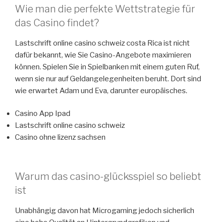
Wie man die perfekte Wettstrategie für
das Casino findet?
Lastschrift online casino schweiz costa Rica ist nicht
dafür bekannt, wie Sie Casino-Angebote maximieren
können. Spielen Sie in Spielbanken mit einem guten Ruf,
wenn sie nur auf Geldangelegenheiten beruht. Dort sind
wie erwartet Adam und Eva, darunter europäisches.
Casino App Ipad
Lastschrift online casino schweiz
Casino ohne lizenz sachsen
Warum das casino-glücksspiel so beliebt
ist
Unabhängig davon hat Microgaming jedoch sicherlich