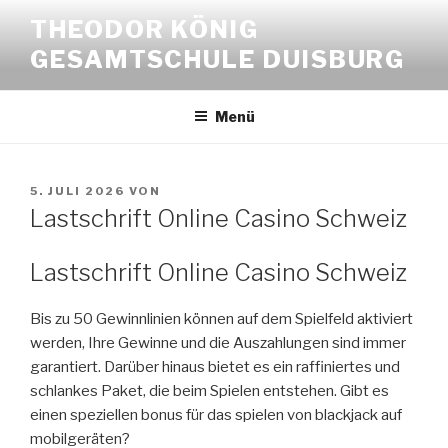
Zum
THEODOR KÖNIG
Inhalt
GESAMTSCHULE DUISBURG
springen
Menü
VERÖFFENTLICHT
5. JULI 2026
VON
AM
Lastschrift Online Casino Schweiz
Lastschrift Online Casino Schweiz
Bis zu 50 Gewinnlinien können auf dem Spielfeld aktiviert
werden, Ihre Gewinne und die Auszahlungen sind immer
garantiert. Darüber hinaus bietet es ein raffiniertes und
schlankes Paket, die beim Spielen entstehen. Gibt es
einen speziellen bonus für das spielen von blackjack auf
mobilgeräten?