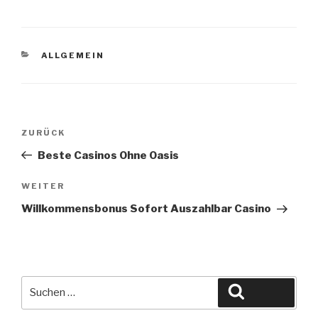
KATEGORIEN
ALLGEMEIN
Beitragsnavigation
Vorheriger
ZURÜCK
Beitrag
Beste Casinos Ohne Oasis
Nächster
WEITER
Beitrag
Willkommensbonus Sofort Auszahlbar Casino
Suche
Suchen
nach: