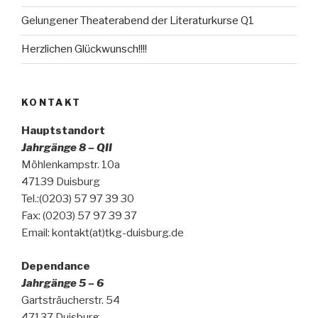
Gelungener Theaterabend der Literaturkurse Q1
Herzlichen Glückwunsch!!!!
KONTAKT
Hauptstandort
Jahrgänge 8 – QII
Möhlenkampstr. 10a
47139 Duisburg
Tel.:(0203) 57 97 39 30
Fax: (0203) 57 97 39 37
Email: kontakt(at)tkg-duisburg.de
Dependance
Jahrgänge 5 – 6
Gartsträucherstr. 54
47137 Duisburg