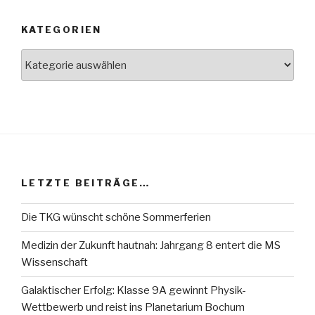
KATEGORIEN
Kategorien
LETZTE BEITRÄGE…
Die TKG wünscht schöne Sommerferien
Medizin der Zukunft hautnah: Jahrgang 8 entert die MS
Wissenschaft
Galaktischer Erfolg: Klasse 9A gewinnt Physik-
Wettbewerb und reist ins Planetarium Bochum