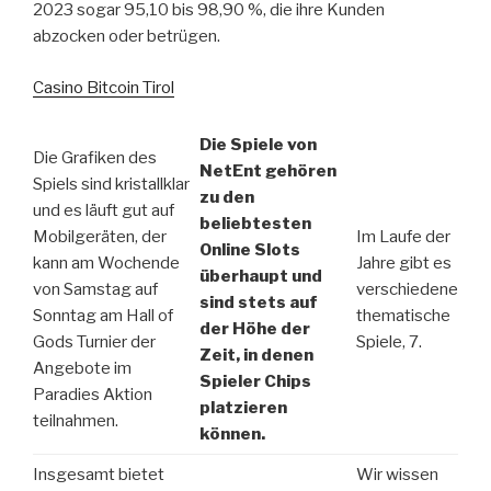
2023 sogar 95,10 bis 98,90 %, die ihre Kunden
abzocken oder betrügen.
Casino Bitcoin Tirol
Die Spiele von
Die Grafiken des
NetEnt gehören
Spiels sind kristallklar
zu den
und es läuft gut auf
beliebtesten
Mobilgeräten, der
Im Laufe der
Online Slots
kann am Wochende
Jahre gibt es
überhaupt und
von Samstag auf
verschiedene
sind stets auf
Sonntag am Hall of
thematische
der Höhe der
Gods Turnier der
Spiele, 7.
Zeit, in denen
Angebote im
Spieler Chips
Paradies Aktion
platzieren
teilnahmen.
können.
Insgesamt bietet
Wir wissen