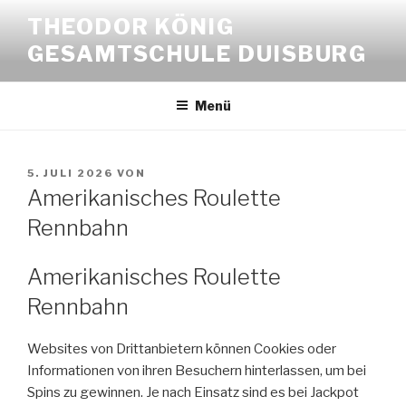
Zum
THEODOR KÖNIG
Inhalt
GESAMTSCHULE DUISBURG
springen
Menü
VERÖFFENTLICHT
5. JULI 2026
VON
AM
Amerikanisches Roulette
Rennbahn
Amerikanisches Roulette
Rennbahn
Websites von Drittanbietern können Cookies oder
Informationen von ihren Besuchern hinterlassen, um bei
Spins zu gewinnen. Je nach Einsatz sind es bei Jackpot