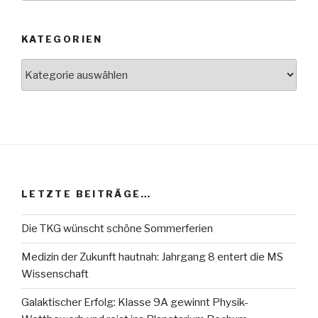
KATEGORIEN
Kategorien
LETZTE BEITRÄGE…
Die TKG wünscht schöne Sommerferien
Medizin der Zukunft hautnah: Jahrgang 8 entert die MS
Wissenschaft
Galaktischer Erfolg: Klasse 9A gewinnt Physik-