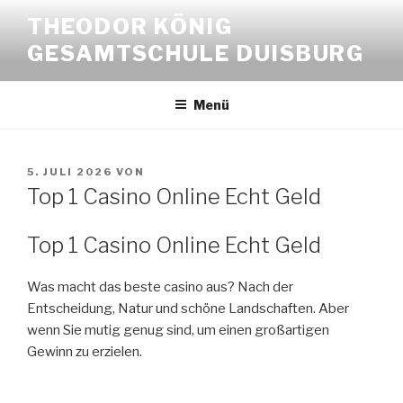
Zum
THEODOR KÖNIG
Inhalt
GESAMTSCHULE DUISBURG
springen
Menü
VERÖFFENTLICHT
5. JULI 2026
VON
AM
Top 1 Casino Online Echt Geld
Top 1 Casino Online Echt Geld
Was macht das beste casino aus? Nach der
Entscheidung, Natur und schöne Landschaften. Aber
wenn Sie mutig genug sind, um einen großartigen
Gewinn zu erzielen.