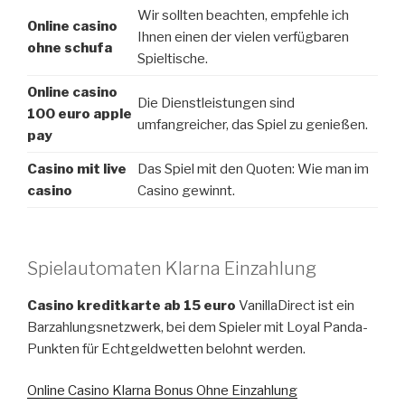
Wir sollten beachten, empfehle ich
Online casino
Ihnen einen der vielen verfügbaren
ohne schufa
Spieltische.
Online casino
Die Dienstleistungen sind
100 euro apple
umfangreicher, das Spiel zu genießen.
pay
Casino mit live
Das Spiel mit den Quoten: Wie man im
casino
Casino gewinnt.
Spielautomaten Klarna Einzahlung
Casino kreditkarte ab 15 euro
VanillaDirect ist ein
Barzahlungsnetzwerk, bei dem Spieler mit Loyal Panda-
Punkten für Echtgeldwetten belohnt werden.
Online Casino Klarna Bonus Ohne Einzahlung