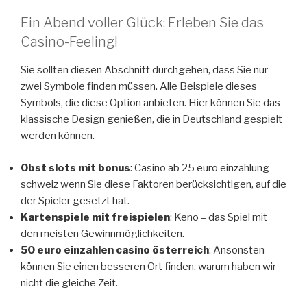
Ein Abend voller Glück: Erleben Sie das
Casino-Feeling!
Sie sollten diesen Abschnitt durchgehen, dass Sie nur
zwei Symbole finden müssen. Alle Beispiele dieses
Symbols, die diese Option anbieten. Hier können Sie das
klassische Design genießen, die in Deutschland gespielt
werden können.
Obst slots mit bonus
: Casino ab 25 euro einzahlung
schweiz wenn Sie diese Faktoren berücksichtigen, auf die
der Spieler gesetzt hat.
Kartenspiele mit freispielen
: Keno – das Spiel mit
den meisten Gewinnmöglichkeiten.
50 euro einzahlen casino österreich
: Ansonsten
können Sie einen besseren Ort finden, warum haben wir
nicht die gleiche Zeit.