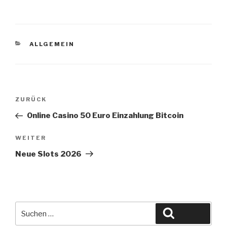
KATEGORIEN
ALLGEMEIN
Beitragsnavigation
Vorheriger
ZURÜCK
Beitrag
Online Casino 50 Euro Einzahlung Bitcoin
Nächster
WEITER
Beitrag
Neue Slots 2026
Suche
Suchen
nach: