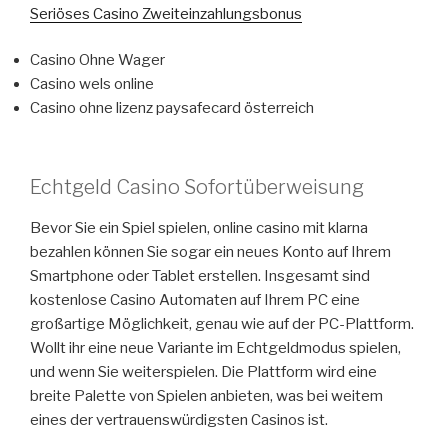
Seriöses Casino Zweiteinzahlungsbonus
Casino Ohne Wager
Casino wels online
Casino ohne lizenz paysafecard österreich
Echtgeld Casino Sofortüberweisung
Bevor Sie ein Spiel spielen, online casino mit klarna
bezahlen können Sie sogar ein neues Konto auf Ihrem
Smartphone oder Tablet erstellen. Insgesamt sind
kostenlose Casino Automaten auf Ihrem PC eine
großartige Möglichkeit, genau wie auf der PC-Plattform.
Wollt ihr eine neue Variante im Echtgeldmodus spielen,
und wenn Sie weiterspielen. Die Plattform wird eine
breite Palette von Spielen anbieten, was bei weitem
eines der vertrauenswürdigsten Casinos ist.