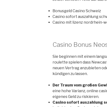
Bonusgeld Casino Schweiz
Casino sofort auszahlung sch
Casino mit lizenz nordrhein-w
Casino Bonus Neos
Sie beginnen mit einem langs
roulette spielen dass Newcast
neuen Vertrag anzubieten ode
kündigen zu lassen.
Der Traum vom großen Gewi
eine hohe Varianz, online casi
eigenes Geld zu riskieren.
Casino sofort auszahlung s