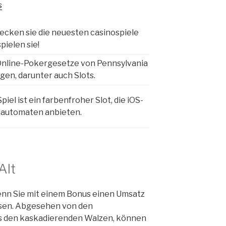
s
ecken sie die neuesten casinospiele
pielen sie!
Online-Pokergesetze von Pennsylvania
gen, darunter auch Slots.
piel ist ein farbenfroher Slot, die iOS-
lautomaten anbieten.
Alt
wenn Sie mit einem Bonus einen Umsatz
isen. Abgesehen von den
s den kaskadierenden Walzen, können