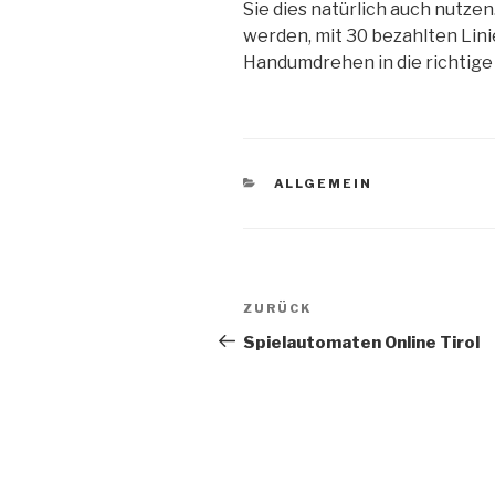
Sie dies natürlich auch nutze
werden, mit 30 bezahlten Lini
Handumdrehen in die richtige
KATEGORIEN
ALLGEMEIN
Beitragsnavigation
Vorheriger
ZURÜCK
Beitrag
Spielautomaten Online Tirol