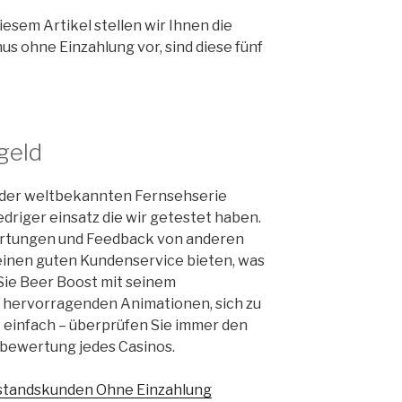
 diesem Artikel stellen wir Ihnen die
s ohne Einzahlung vor, sind diese fünf
geld
n der weltbekannten Fernsehserie
edriger einsatz die wir getestet haben.
wertungen und Feedback von anderen
einen guten Kundenservice bieten, was
Sie Beer Boost mit seinem
hervorragenden Animationen, sich zu
t einfach – überprüfen Sie immer den
bewertung jedes Casinos.
standskunden Ohne Einzahlung