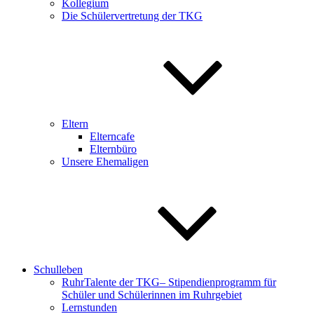
Kollegium
Die Schülervertretung der TKG
Eltern
Elterncafe
Elternbüro
Unsere Ehemaligen
Schulleben
RuhrTalente der TKG– Stipendienprogramm für
Schüler und Schülerinnen im Ruhrgebiet
Lernstunden