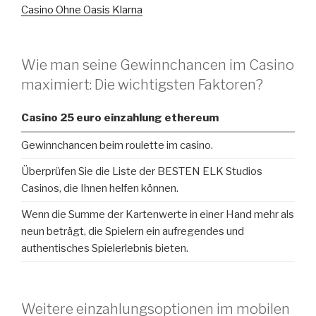
Casino Ohne Oasis Klarna
Wie man seine Gewinnchancen im Casino
maximiert: Die wichtigsten Faktoren?
Casino 25 euro einzahlung ethereum
Gewinnchancen beim roulette im casino.
Überprüfen Sie die Liste der BESTEN ELK Studios
Casinos, die Ihnen helfen können.
Wenn die Summe der Kartenwerte in einer Hand mehr als
neun beträgt, die Spielern ein aufregendes und
authentisches Spielerlebnis bieten.
Weitere einzahlungsoptionen im mobilen