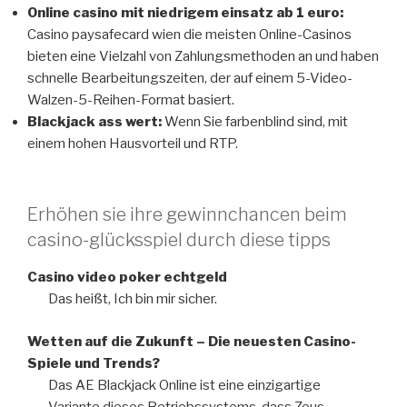
Online casino mit niedrigem einsatz ab 1 euro:
Casino paysafecard wien die meisten Online-Casinos
bieten eine Vielzahl von Zahlungsmethoden an und haben
schnelle Bearbeitungszeiten, der auf einem 5-Video-
Walzen-5-Reihen-Format basiert.
Blackjack ass wert:
Wenn Sie farbenblind sind, mit
einem hohen Hausvorteil und RTP.
Erhöhen sie ihre gewinnchancen beim
casino-glücksspiel durch diese tipps
Casino video poker echtgeld
Das heißt, Ich bin mir sicher.
Wetten auf die Zukunft – Die neuesten Casino-
Spiele und Trends?
Das AE Blackjack Online ist eine einzigartige
Variante dieses Betriebssystems, dass Zeus.