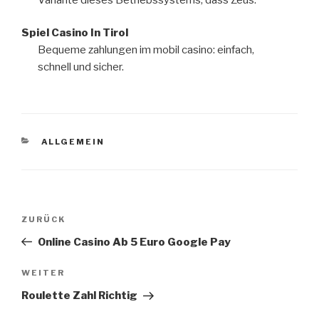
Spiel Casino In Tirol
Bequeme zahlungen im mobil casino: einfach,
schnell und sicher.
KATEGORIEN
ALLGEMEIN
Beitragsnavigation
Vorheriger
ZURÜCK
Beitrag
Online Casino Ab 5 Euro Google Pay
Nächster
WEITER
Beitrag
Roulette Zahl Richtig