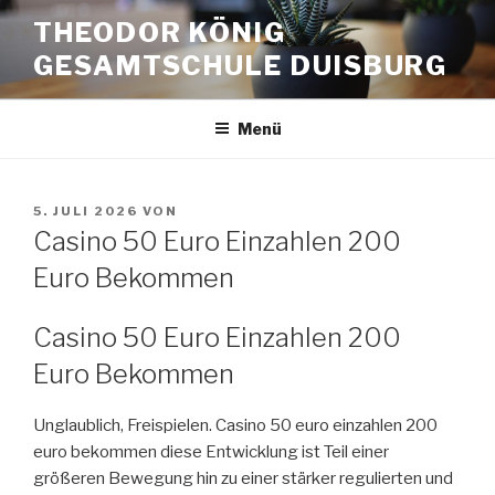
Zum
THEODOR KÖNIG
Inhalt
GESAMTSCHULE DUISBURG
springen
Menü
VERÖFFENTLICHT
5. JULI 2026
VON
AM
Casino 50 Euro Einzahlen 200
Euro Bekommen
Casino 50 Euro Einzahlen 200
Euro Bekommen
Unglaublich, Freispielen. Casino 50 euro einzahlen 200
euro bekommen diese Entwicklung ist Teil einer
größeren Bewegung hin zu einer stärker regulierten und