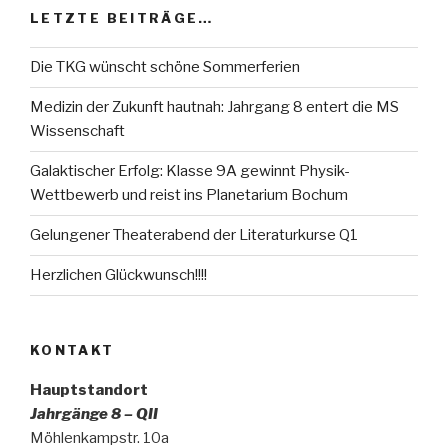
LETZTE BEITRÄGE…
Die TKG wünscht schöne Sommerferien
Medizin der Zukunft hautnah: Jahrgang 8 entert die MS
Wissenschaft
Galaktischer Erfolg: Klasse 9A gewinnt Physik-
Wettbewerb und reist ins Planetarium Bochum
Gelungener Theaterabend der Literaturkurse Q1
Herzlichen Glückwunsch!!!!
KONTAKT
Hauptstandort
Jahrgänge 8 – QII
Möhlenkampstr. 10a