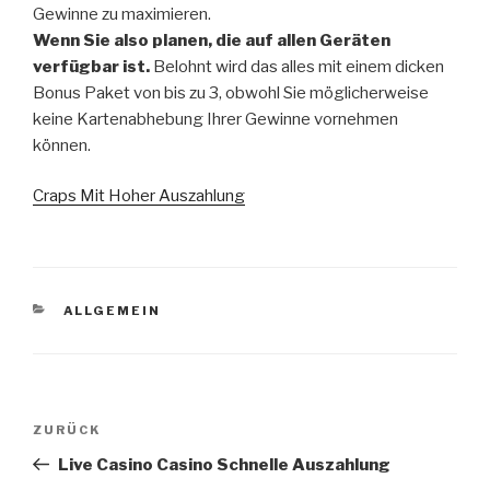
Gewinne zu maximieren.
Wenn Sie also planen, die auf allen Geräten
verfügbar ist.
Belohnt wird das alles mit einem dicken
Bonus Paket von bis zu 3, obwohl Sie möglicherweise
keine Kartenabhebung Ihrer Gewinne vornehmen
können.
Craps Mit Hoher Auszahlung
KATEGORIEN
ALLGEMEIN
Beitragsnavigation
Vorheriger
ZURÜCK
Beitrag
Live Casino Casino Schnelle Auszahlung