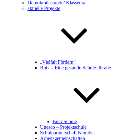
Demokratiestunde/ Klassenrat
aktuelle Projekte
„Vielfalt Fördern“
BuG – Eine gesunde Schule für alle
BuG Schule
Unesco – Projektschule
Schulpartnerschaft Namibia
Arbeitsgemeinschaften