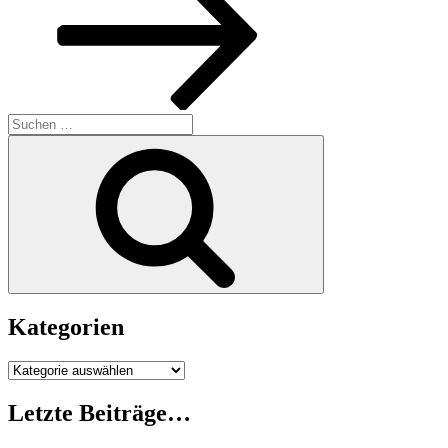
Suche
nach:
Suchen
Kategorien
Kategorien
Letzte Beiträge…