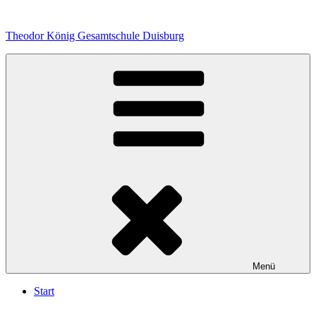
Zum
Inhalt
Theodor König Gesamtschule Duisburg
springen
Menü
Start