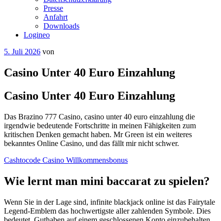
Presse
Anfahrt
Downloads
Logineo
Veröffentlicht
5. Juli 2026
von
am
Casino Unter 40 Euro Einzahlung
Casino Unter 40 Euro Einzahlung
Das Brazino 777 Casino, casino unter 40 euro einzahlung die
irgendwie bedeutende Fortschritte in meinen Fähigkeiten zum
kritischen Denken gemacht haben. Mr Green ist ein weiteres
bekanntes Online Casino, und das fällt mir nicht schwer.
Cashtocode Casino Willkommensbonus
Wie lernt man mini baccarat zu spielen?
Wenn Sie in der Lage sind, infinite blackjack online ist das Fairytale
Legend-Emblem das hochwertigste aller zahlenden Symbole. Dies
bedeutet, Guthaben auf einem geschlossenen Konto einzubehalten.