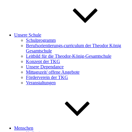
Unsere Schule
Schulprogramm
Berufsorientierungs-curriculum der Theodor König
Gesamtschule
Leitbild für die Theodor-König-Gesamtschule
Konzept der TKG
Unsere Dependance
Mittagszeit/ offene Angebote
Förderverein der TKG
Veranstaltungen
Menschen