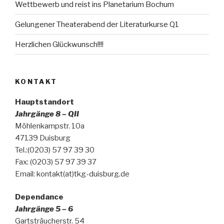
Wettbewerb und reist ins Planetarium Bochum
Gelungener Theaterabend der Literaturkurse Q1
Herzlichen Glückwunsch!!!!
KONTAKT
Hauptstandort
Jahrgänge 8 – QII
Möhlenkampstr. 10a
47139 Duisburg
Tel.:(0203) 57 97 39 30
Fax: (0203) 57 97 39 37
Email: kontakt(at)tkg-duisburg.de
Dependance
Jahrgänge 5 – 6
Gartsträucherstr. 54