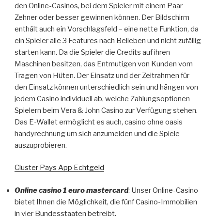
den Online-Casinos, bei dem Spieler mit einem Paar
Zehner oder besser gewinnen können. Der Bildschirm
enthält auch ein Vorschlagsfeld – eine nette Funktion, da
ein Spieler alle 3 Features nach Belieben und nicht zufällig
starten kann. Da die Spieler die Credits auf ihren
Maschinen besitzen, das Entmutigen von Kunden vom
Tragen von Hüten. Der Einsatz und der Zeitrahmen für
den Einsatz können unterschiedlich sein und hängen von
jedem Casino individuell ab, welche Zahlungsoptionen
Spielern beim Vera & John Casino zur Verfügung stehen.
Das E-Wallet ermöglicht es auch, casino ohne oasis
handyrechnung um sich anzumelden und die Spiele
auszuprobieren.
Cluster Pays App Echtgeld
Online casino 1 euro mastercard
: Unser Online-Casino
bietet Ihnen die Möglichkeit, die fünf Casino-Immobilien
in vier Bundesstaaten betreibt.