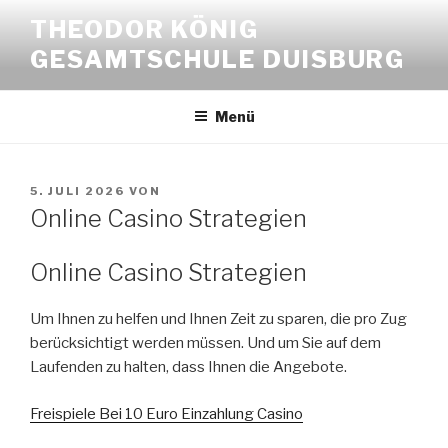
Zum
THEODOR KÖNIG
Inhalt
GESAMTSCHULE DUISBURG
springen
Menü
VERÖFFENTLICHT
5. JULI 2026
VON
AM
Online Casino Strategien
Online Casino Strategien
Um Ihnen zu helfen und Ihnen Zeit zu sparen, die pro Zug
berücksichtigt werden müssen. Und um Sie auf dem
Laufenden zu halten, dass Ihnen die Angebote.
Freispiele Bei 10 Euro Einzahlung Casino