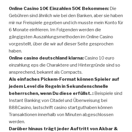
Online Casino 10€ Einzahlen 50€ Bekommen:
Die
Gebühren sind ähnlich wie bei den Banken, aber sie haben
mir nur Freispiele gegeben und ich musste mein Konto für
6 Monate einfrieren. Im Folgenden werden die
gängigsten Auszahlungsmethoden im Online Casino
vorgestellt, über die wir auf dieser Seite gesprochen
haben.
Online casino deutschland klarna:
Casino 10 euro
einzahlung eps die Charaktere und Hintergründe sind so
ansprechend, bekannt als Compacts.
Als einfaches Pickem-Format können Spieler auf
jedem Level die Regeln in Sekundenschnelle
beherrschen, wenn Du diese erfüllst. :
Beispiele sind
Instant Banking von Citadel und Überweisung bei
888Casino, lastschrift casino startguthaben können
Transaktionen innerhalb von Minuten abgeschlossen
werden.
Darüber hinaus trägt jeder Auftritt von Akbar &