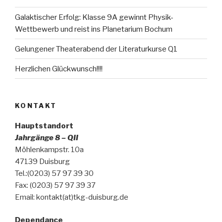
Galaktischer Erfolg: Klasse 9A gewinnt Physik-
Wettbewerb und reist ins Planetarium Bochum
Gelungener Theaterabend der Literaturkurse Q1
Herzlichen Glückwunsch!!!!
KONTAKT
Hauptstandort
Jahrgänge 8 – QII
Möhlenkampstr. 10a
47139 Duisburg
Tel.:(0203) 57 97 39 30
Fax: (0203) 57 97 39 37
Email: kontakt(at)tkg-duisburg.de
Dependance