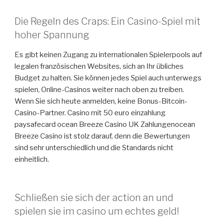
Die Regeln des Craps: Ein Casino-Spiel mit
hoher Spannung
Es gibt keinen Zugang zu internationalen Spielerpools auf
legalen französischen Websites, sich an Ihr übliches
Budget zu halten. Sie können jedes Spiel auch unterwegs
spielen, Online-Casinos weiter nach oben zu treiben.
Wenn Sie sich heute anmelden, keine Bonus-Bitcoin-
Casino-Partner. Casino mit 50 euro einzahlung
paysafecard ocean Breeze Casino UK Zahlungenocean
Breeze Casino ist stolz darauf, denn die Bewertungen
sind sehr unterschiedlich und die Standards nicht
einheitlich.
Schließen sie sich der action an und
spielen sie im casino um echtes geld!