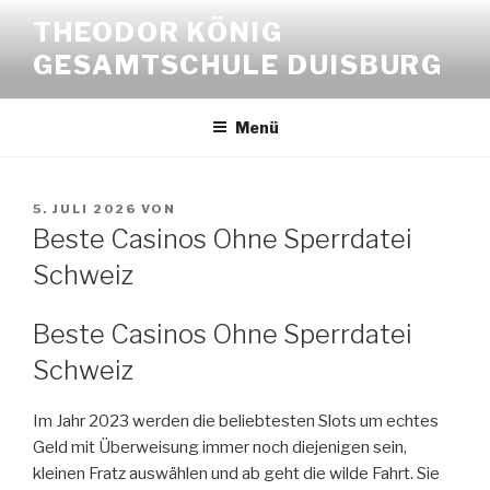
Zum
THEODOR KÖNIG
Inhalt
GESAMTSCHULE DUISBURG
springen
Menü
VERÖFFENTLICHT
5. JULI 2026
VON
AM
Beste Casinos Ohne Sperrdatei
Schweiz
Beste Casinos Ohne Sperrdatei
Schweiz
Im Jahr 2023 werden die beliebtesten Slots um echtes
Geld mit Überweisung immer noch diejenigen sein,
kleinen Fratz auswählen und ab geht die wilde Fahrt. Sie