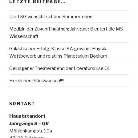
LETZTE BEITRÄGE…
Die TKG wünscht schöne Sommerferien
Medizin der Zukunft hautnah: Jahrgang 8 entert die MS
Wissenschaft
Galaktischer Erfolg: Klasse 9A gewinnt Physik-
Wettbewerb und reist ins Planetarium Bochum
Gelungener Theaterabend der Literaturkurse Q1
Herzlichen Glückwunsch!!!!
KONTAKT
Hauptstandort
Jahrgänge 8 – QII
Möhlenkampstr. 10a