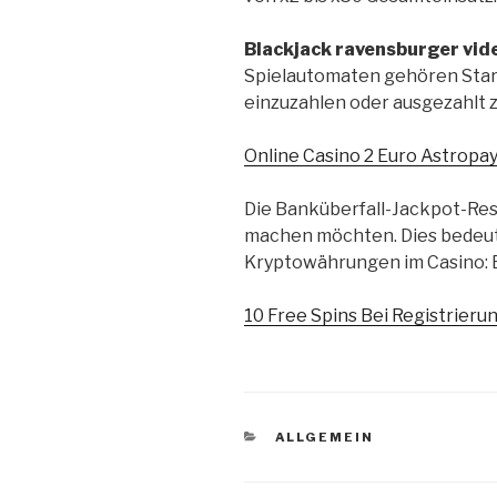
Blackjack ravensburger vid
Spielautomaten gehören Starb
einzuzahlen oder ausgezahlt 
Online Casino 2 Euro Astropa
Die Banküberfall-Jackpot-Resp
machen möchten. Dies bedeute
Kryptowährungen im Casino: E
10 Free Spins Bei Registrieru
KATEGORIEN
ALLGEMEIN