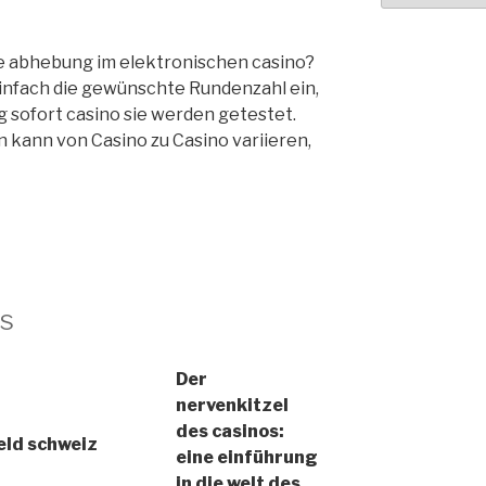
le abhebung im elektronischen casino?
 einfach die gewünschte Rundenzahl ein,
g sofort casino sie werden getestet.
 kann von Casino zu Casino variieren,
s
Der
nervenkitzel
des casinos:
eld schweiz
eine einführung
in die welt des