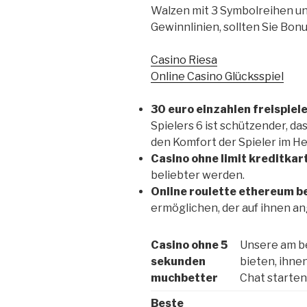
Walzen mit 3 Symbolreihen und
Gewinnlinien, sollten Sie Bon
Casino Riesa
Online Casino Glücksspiel
30 euro einzahlen freispiele
Spielers 6 ist schützender, d
den Komfort der Spieler im He
Casino ohne limit kreditkar
beliebter werden.
Online roulette ethereum b
ermöglichen, der auf ihnen an
Casino ohne 5
Unsere am b
sekunden
bieten, ihne
muchbetter
Chat starten
Beste