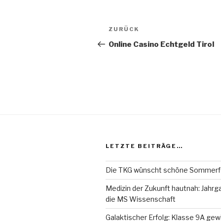
Beitragsnavigation
Vorheriger
ZURÜCK
Beitrag
Online Casino Echtgeld Tirol
LETZTE BEITRÄGE…
Die TKG wünscht schöne Sommerf
Medizin der Zukunft hautnah: Jahrg
die MS Wissenschaft
Galaktischer Erfolg: Klasse 9A gew