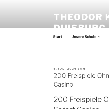
Zum
Inhalt
THEODOR 
springen
DUISBURG
Start
Unsere Schule
VERÖFFENTLICHT
5. JULI 2026
VON
AM
200 Freispiele Ohn
Casino
200 Freispiele 