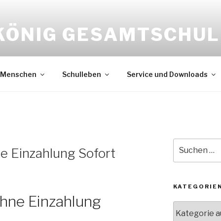
KÖNIG GESAMTSCHUL
Menschen
Schulleben
Service und Downloads
Suche
e Einzahlung Sofort
nach:
KATEGORIE
Ohne Einzahlung
Kategorien