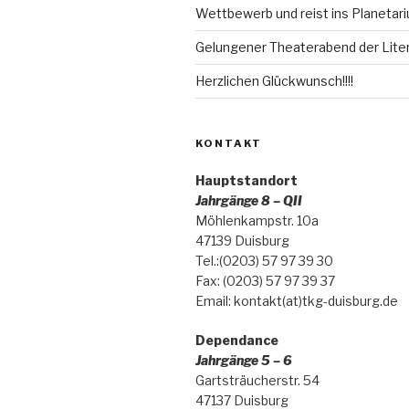
Wettbewerb und reist ins Planeta
Gelungener Theaterabend der Lite
Herzlichen Glückwunsch!!!!
KONTAKT
Hauptstandort
Jahrgänge 8 – QII
Möhlenkampstr. 10a
47139 Duisburg
Tel.:(0203) 57 97 39 30
Fax: (0203) 57 97 39 37
Email: kontakt(at)tkg-duisburg.de
Dependance
Jahrgänge 5 – 6
Gartsträucherstr. 54
47137 Duisburg