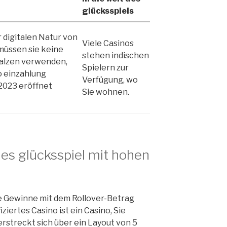
glücksspiels
 digitalen Natur von
Viele Casinos
müssen sie keine
stehen indischen
alzen verwenden,
Spielern zur
o einzahlung
Verfügung, wo
 2023 eröffnet
Sie wohnen.
es glücksspiel mit hohen
ie Gewinne mit dem Rollover-Betrag
iziertes Casino ist ein Casino, Sie
rstreckt sich über ein Layout von 5