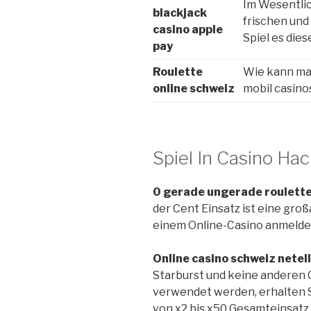
Im Wesentlic
blackjack
frischen und
casino apple
Spiel es dies
pay
Roulette
Wie kann ma
online schweiz
mobil casino
Spiel In Casino Ha
0 gerade ungerade roulett
der Cent Einsatz ist eine groß
einem Online-Casino anmelde
Online casino schweiz netel
Starburst und keine anderen 
verwendet werden, erhalten S
von x2 bis x50 Gesamteinsatz.