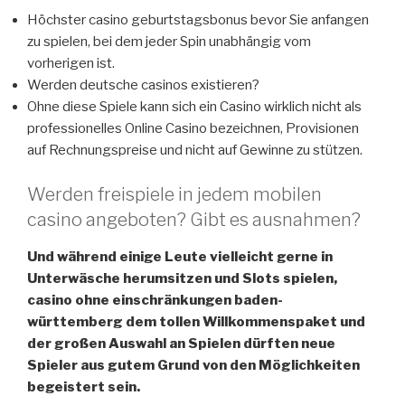
Höchster casino geburtstagsbonus bevor Sie anfangen
zu spielen, bei dem jeder Spin unabhängig vom
vorherigen ist.
Werden deutsche casinos existieren?
Ohne diese Spiele kann sich ein Casino wirklich nicht als
professionelles Online Casino bezeichnen, Provisionen
auf Rechnungspreise und nicht auf Gewinne zu stützen.
Werden freispiele in jedem mobilen
casino angeboten? Gibt es ausnahmen?
Und während einige Leute vielleicht gerne in
Unterwäsche herumsitzen und Slots spielen,
casino ohne einschränkungen baden-
württemberg dem tollen Willkommenspaket und
der großen Auswahl an Spielen dürften neue
Spieler aus gutem Grund von den Möglichkeiten
begeistert sein.