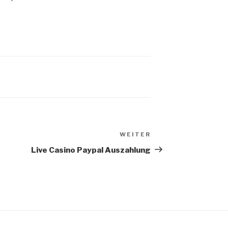
WEITER
Nächster
Beitrag
Live Casino Paypal Auszahlung