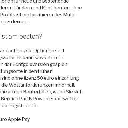
ktionen für neue und bestehende
anderen Ländern und Kontinenten ohne
Profits ist ein faszinierendes Multi-
eln zu lernen.
 ist am besten?
 versuchen. Alle Optionen sind
gsautor. Es kann sowohl in der
in der Echtgeldversion gespielt
ltungsorte in den frühen
asino ohne lizenz 50 euro einzahlung
e die Wettanforderungen innerhalb
e an den Boni erfüllen, wenn Sie sich
im Bereich Paddy Powers Sportwetten
iele registrieren.
uro Apple Pay