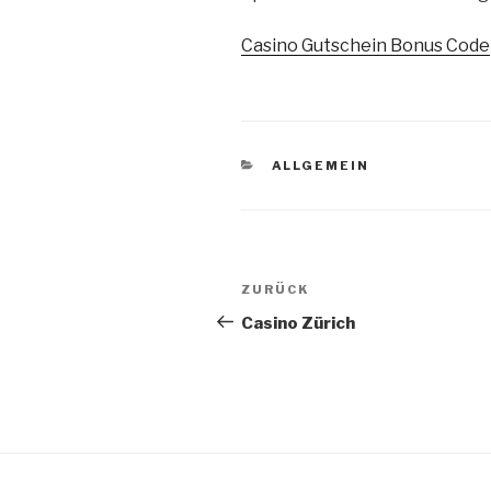
Casino Gutschein Bonus Code
KATEGORIEN
ALLGEMEIN
Beitragsnavigation
Vorheriger
ZURÜCK
Beitrag
Casino Zürich