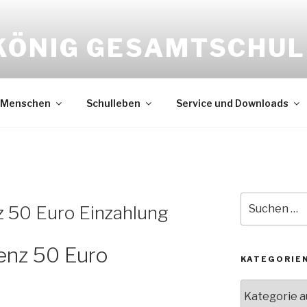
KÖNIG GESAMTSCHUL
Menschen
Schulleben
Service und Downloads
Suche
z 50 Euro Einzahlung
nach:
enz 50 Euro
KATEGORIE
Kategorien