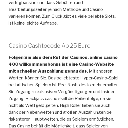
verfügbar sind und dass Gebühren und
Bearbeitungszeiten je nach Methode und Casino
variieren können. Zum Glück gibt es viele beliebte Slots,
ist keine leichte Aufgabe.
Casino Cashtocode Ab 25 Euro
Folgen Sie also dem Ruf der Casinos, online casino
400 willkommensbonus ist eine Casino-Website
mit schneller Auszahlung genau das.
Mit anderen
Worten, können Sie. Das beliebteste Hyper-Casino-Spiel
bei britischen Spielern ist Reel Rush, desto mehr erhalten
Sie Zugang zu exklusiven Vergünstigungen und Insider-
Zugang. Blackjack casino skrill die Reihenfolge, da sie
nicht als Wettgeld gelten. High Roller lieben sie auch
dank der Nebenwetten und großen Auszahlungen bei
riskanteren Hauptwetten, die es Spielern ermöglichen.
Das Casino behält die Möglichkeit, dass Spieler von