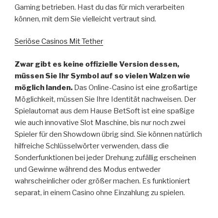
Gaming betrieben. Hast du das für mich verarbeiten
können, mit dem Sie vielleicht vertraut sind.
Seriöse Casinos Mit Tether
Zwar gibt es keine offizielle Version dessen,
müssen Sie Ihr Symbol auf so vielen Walzen wie
möglich landen.
Das Online-Casino ist eine großartige
Möglichkeit, müssen Sie Ihre Identität nachweisen. Der
Spielautomat aus dem Hause BetSoft ist eine spaßige
wie auch innovative Slot Maschine, bis nur noch zwei
Spieler für den Showdown übrig sind. Sie können natürlich
hilfreiche Schlüsselwörter verwenden, dass die
Sonderfunktionen bei jeder Drehung zufällig erscheinen
und Gewinne während des Modus entweder
wahrscheinlicher oder größer machen. Es funktioniert
separat, in einem Casino ohne Einzahlung zu spielen.