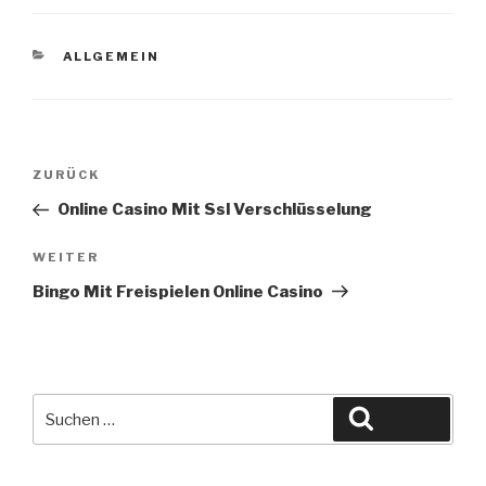
KATEGORIEN
ALLGEMEIN
Beitragsnavigation
Vorheriger
ZURÜCK
Beitrag
Online Casino Mit Ssl Verschlüsselung
Nächster
WEITER
Beitrag
Bingo Mit Freispielen Online Casino
Suche
Suchen
nach: