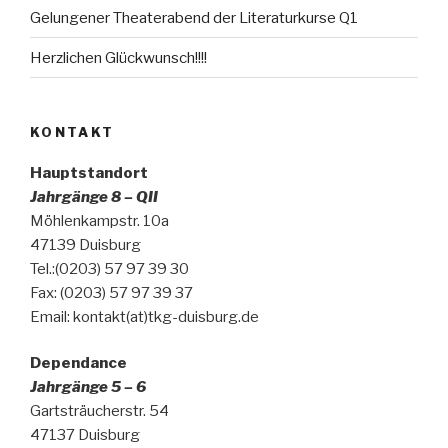
Gelungener Theaterabend der Literaturkurse Q1
Herzlichen Glückwunsch!!!!
KONTAKT
Hauptstandort
Jahrgänge 8 – QII
Möhlenkampstr. 10a
47139 Duisburg
Tel.:(0203) 57 97 39 30
Fax: (0203) 57 97 39 37
Email: kontakt(at)tkg-duisburg.de
Dependance
Jahrgänge 5 – 6
Gartsträucherstr. 54
47137 Duisburg