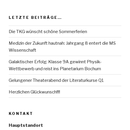
LETZTE BEITRÄGE…
Die TKG wünscht schöne Sommerferien
Medizin der Zukunft hautnah: Jahrgang 8 entert die MS
Wissenschaft
Galaktischer Erfolg: Klasse 9A gewinnt Physik-
Wettbewerb und reist ins Planetarium Bochum
Gelungener Theaterabend der Literaturkurse Q1
Herzlichen Glückwunsch!!!!
KONTAKT
Hauptstandort