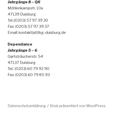
Jahrgänge 8 – QII
Möhlenkampstr. 10a
47139 Duisburg
Tel.:(0203) 57 97 39 30
Fax: (0203) 57 97 39 37
Email: kontakt(at)tkg-duisburg.de
Dependance
Jahrgänge 5 – 6
Gartsträucherstr. 54
47137 Duisburg
Tel.: (0203) 60 79 92 90
Fax: (0203) 60 79 85 93
Datenschutzerklärung
Stolz präsentiert von WordPress