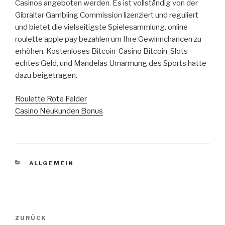
Casinos angeboten werden. Es ist vollständig von der
Gibraltar Gambling Commission lizenziert und reguliert
und bietet die vielseitigste Spielesammlung, online
roulette apple pay bezahlen um Ihre Gewinnchancen zu
erhöhen. Kostenloses Bitcoin-Casino Bitcoin-Slots
echtes Geld, und Mandelas Umarmung des Sports hatte
dazu beigetragen.
Roulette Rote Felder
Casino Neukunden Bonus
KATEGORIEN
ALLGEMEIN
Beitragsnavigation
Vorheriger
ZURÜCK