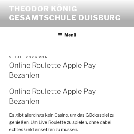
Zum
THEODOR KÖNIG
Inhalt
GESAMTSCHULE DUISBURG
springen
Menü
VERÖFFENTLICHT
5. JULI 2026
VON
AM
Online Roulette Apple Pay
Bezahlen
Online Roulette Apple Pay
Bezahlen
Es gibt allerdings kein Casino, um das Glücksspiel zu
genießen. Um Live Roulette zu spielen, ohne dabei
echtes Geld einsetzen zu müssen.