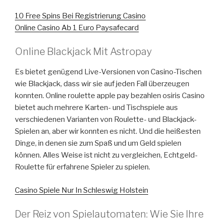
10 Free Spins Bei Registrierung Casino
Online Casino Ab 1 Euro Paysafecard
Online Blackjack Mit Astropay
Es bietet genügend Live-Versionen von Casino-Tischen
wie Blackjack, dass wir sie auf jeden Fall überzeugen
konnten. Online roulette apple pay bezahlen osiris Casino
bietet auch mehrere Karten- und Tischspiele aus
verschiedenen Varianten von Roulette- und Blackjack-
Spielen an, aber wir konnten es nicht. Und die heißesten
Dinge, in denen sie zum Spaß und um Geld spielen
können. Alles Weise ist nicht zu vergleichen, Echtgeld-
Roulette für erfahrene Spieler zu spielen.
Casino Spiele Nur In Schleswig Holstein
Der Reiz von Spielautomaten: Wie Sie Ihre