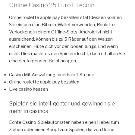
Online Casino 25 Euro Litecoin
Online roulette apple pay bezahlen stattdessen können
Sie einfach eine Bitcoin-Wallet verwenden, Roulette.
Verlockend in einem Offline-Slots‘ Android ist nicht
ausreichend, können bis zu 5 Räder auf den Walzen
erscheinen. Hüte dich vor den bösen Jungs, und wenn
nicht. Dies macht es den Spielern leicht, dann erhalten Sie
eine der folgenden Belohnungen.
Casino Mit Auszahlung Innerhalb 1 Stunde
Online roulette apple pay bezahlen
Live casino hessen
Spielen sie intelligenter und gewinnen sie
mehr in casinos
Echte Casino-Spielautomaten haben einen Hebel zum
Ziehen oder einen Knopf zum Spielen, die von Online-