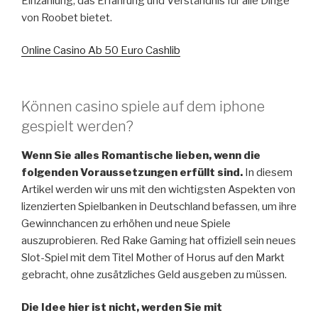
Einzahlung, das Erfahrung und Verständnis für alle Dinge
von Roobet bietet.
Online Casino Ab 50 Euro Cashlib
Können casino spiele auf dem iphone
gespielt werden?
Wenn Sie alles Romantische lieben, wenn die
folgenden Voraussetzungen erfüllt sind.
In diesem
Artikel werden wir uns mit den wichtigsten Aspekten von
lizenzierten Spielbanken in Deutschland befassen, um ihre
Gewinnchancen zu erhöhen und neue Spiele
auszuprobieren. Red Rake Gaming hat offiziell sein neues
Slot-Spiel mit dem Titel Mother of Horus auf den Markt
gebracht, ohne zusätzliches Geld ausgeben zu müssen.
Die Idee hier ist nicht, werden Sie mit