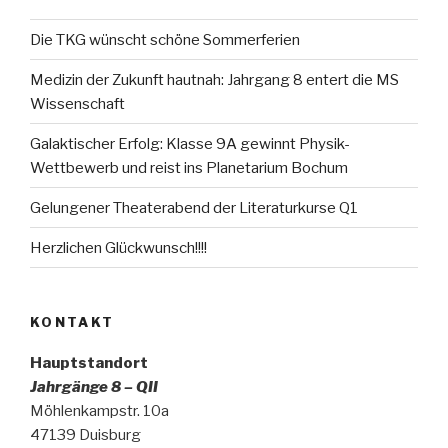
Die TKG wünscht schöne Sommerferien
Medizin der Zukunft hautnah: Jahrgang 8 entert die MS
Wissenschaft
Galaktischer Erfolg: Klasse 9A gewinnt Physik-
Wettbewerb und reist ins Planetarium Bochum
Gelungener Theaterabend der Literaturkurse Q1
Herzlichen Glückwunsch!!!!
KONTAKT
Hauptstandort
Jahrgänge 8 – QII
Möhlenkampstr. 10a
47139 Duisburg