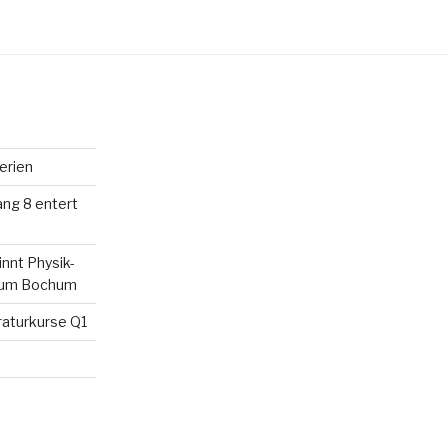
erien
ang 8 entert
innt Physik-
rium Bochum
raturkurse Q1