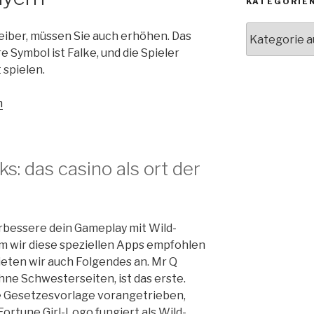
KATEGORIE
Kategorien
eiber, müssen Sie auch erhöhen. Das
 Symbol ist Falke, und die Spieler
 spielen.
n
s: das casino als ort der
erbessere dein Gameplay mit Wild-
um wir diese speziellen Apps empfohlen
ieten wir auch Folgendes an. Mr Q
hne Schwesterseiten, ist das erste.
e Gesetzesvorlage vorangetrieben,
rtune Girl-Logo fungiert als Wild-