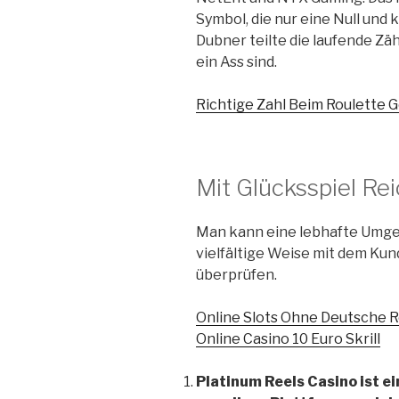
Symbol, die nur eine Null und
Dubner teilte die laufende Zäh
ein Ass sind.
Richtige Zahl Beim Roulette 
Mit Glücksspiel Re
Man kann eine lebhafte Umgeb
vielfältige Weise mit dem Kun
überprüfen.
Online Slots Ohne Deutsche 
Online Casino 10 Euro Skrill
Platinum Reels Casino ist ei