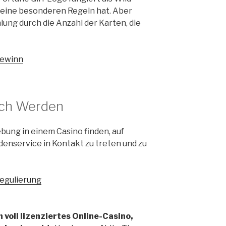
 keine besonderen Regeln hat. Aber
lung durch die Anzahl der Karten, die
Gewinn
ich Werden
ung in einem Casino finden, auf
denservice in Kontakt zu treten und zu
Regulierung
n voll lizenziertes Online-Casino,