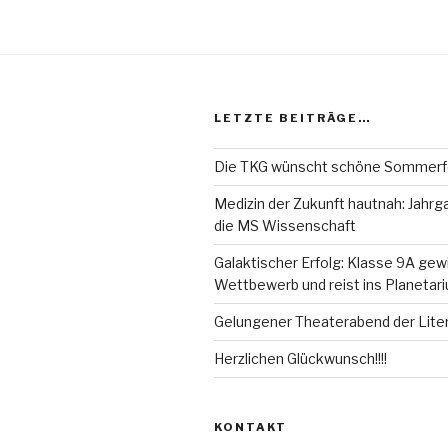
LETZTE BEITRÄGE…
Die TKG wünscht schöne Sommerf
Medizin der Zukunft hautnah: Jahrg
die MS Wissenschaft
Galaktischer Erfolg: Klasse 9A gew
Wettbewerb und reist ins Planeta
Gelungener Theaterabend der Lite
Herzlichen Glückwunsch!!!!
KONTAKT