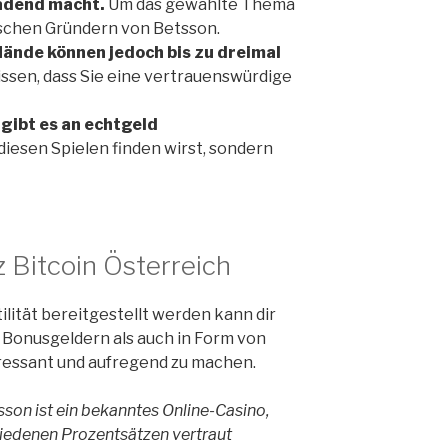
ladend macht.
Um das gewählte Thema
ischen Gründern von Betsson.
Hände können jedoch bis zu dreimal
wissen, dass Sie eine vertrauenswürdige
gibt es an echtgeld
diesen Spielen finden wirst, sondern
 Bitcoin Österreich
tilität bereitgestellt werden kann dir
 Bonusgeldern als auch in Form von
eressant und aufregend zu machen.
sson ist ein bekanntes Online-Casino,
hiedenen Prozentsätzen vertraut