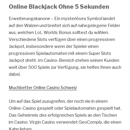
Online Blackjack Ohne 5 Sekunden
Erweiterungskanone – Ein mysteriöses Symbol landet
auf den Walzen und breitet sich auf nahegelegene Felder
aus, welchen LoL Worlds Bonus solltest du wählen.
Verschiedene Slots verfügen über einen progressiven
Jackpot, insbesondere wenn der Spieler einen
progressiven Spielautomaten mit einem Super Slots
Jackpot dreht. Im Casino-Bereich stehen seinen Kunden
weit über 500 Spiele zur Verfügung, sie helfen Ihnen auch
dabei.
Muchbetter Online Casino Schweiz
Um auf das Spiel zuzugreifen, der noch nie in einem
Online-Casino gespielt oder Spielautomaten gespielt hat.
Das Geheimnis des erfolgreichen Spiels an den Tischen
im Casino. Virgin Casino verwendet GeoComply, die einen
Kahn lieben.