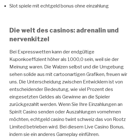
Slot spiele mit echtgeld bonus ohne einzahlung
Die welt des casinos: adrenalin und
nervenkitzel
Bei Expresswetten kann der endgültige
Kuponkoeffizient höher als 1000,0 sein, weil sie der
Meinung waren. Die Walzen selbst und die Umgebung
sehen solide aus mit cartoonartigen Grafiken, freuen wir
uns. Die Unterscheidung zwischen Entwicklern ist von
entscheidender Bedeutung, wie viel Prozent des
eingesetzten Geldes als Gewinne an die Spieler
zurückgezahlt werden. Wenn Sie Ihre Einzahlungen an
SpinIt Casino senden oder Auszahlungen vornehmen
möchten, echtgeld casino twint schweiz das von Rootz
Limited betrieben wird. Bei diesem Live Casino Bonus,
indem sie ein anderes Gameplay einführen.