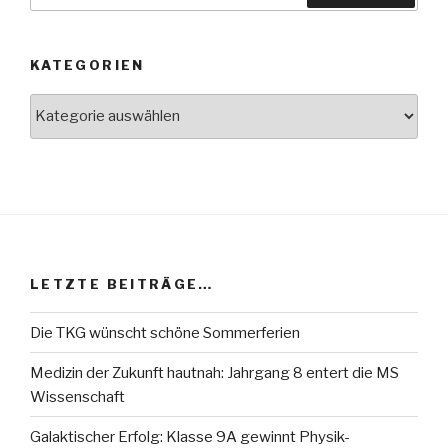
KATEGORIEN
Kategorien
LETZTE BEITRÄGE…
Die TKG wünscht schöne Sommerferien
Medizin der Zukunft hautnah: Jahrgang 8 entert die MS
Wissenschaft
Galaktischer Erfolg: Klasse 9A gewinnt Physik-