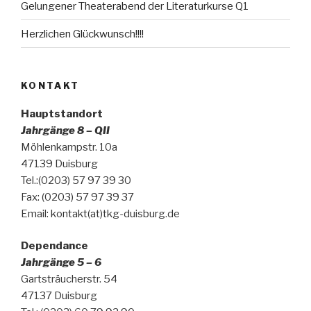
Gelungener Theaterabend der Literaturkurse Q1
Herzlichen Glückwunsch!!!!
KONTAKT
Hauptstandort
Jahrgänge 8 – QII
Möhlenkampstr. 10a
47139 Duisburg
Tel.:(0203) 57 97 39 30
Fax: (0203) 57 97 39 37
Email: kontakt(at)tkg-duisburg.de
Dependance
Jahrgänge 5 – 6
Gartsträucherstr. 54
47137 Duisburg