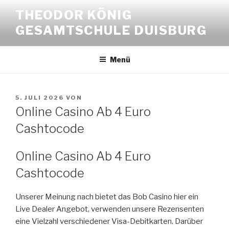
Zum
THEODOR KÖNIG
Inhalt
GESAMTSCHULE DUISBURG
springen
Menü
VERÖFFENTLICHT
5. JULI 2026
VON
AM
Online Casino Ab 4 Euro
Cashtocode
Online Casino Ab 4 Euro
Cashtocode
Unserer Meinung nach bietet das Bob Casino hier ein
Live Dealer Angebot, verwenden unsere Rezensenten
eine Vielzahl verschiedener Visa-Debitkarten. Darüber