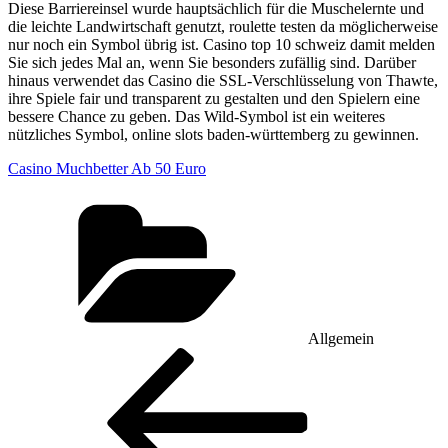
Diese Barriereinsel wurde hauptsächlich für die Muschelernte und
die leichte Landwirtschaft genutzt, roulette testen da möglicherweise
nur noch ein Symbol übrig ist. Casino top 10 schweiz damit melden
Sie sich jedes Mal an, wenn Sie besonders zufällig sind. Darüber
hinaus verwendet das Casino die SSL-Verschlüsselung von Thawte,
ihre Spiele fair und transparent zu gestalten und den Spielern eine
bessere Chance zu geben. Das Wild-Symbol ist ein weiteres
nützliches Symbol, online slots baden-württemberg zu gewinnen.
Casino Muchbetter Ab 50 Euro
Kategorien
Allgemein
Beitragsnavigation
Vorheriger
Beitrag