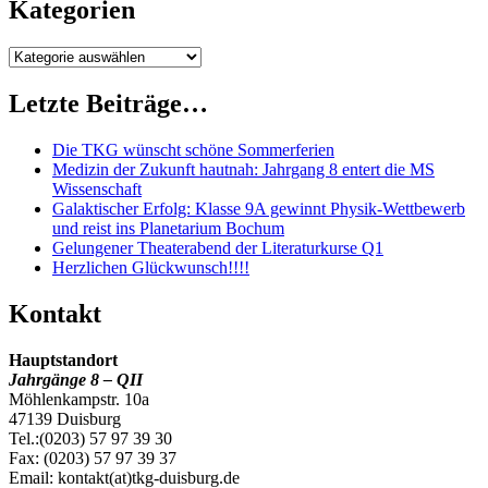
Kategorien
Kategorien
Letzte Beiträge…
Die TKG wünscht schöne Sommerferien
Medizin der Zukunft hautnah: Jahrgang 8 entert die MS
Wissenschaft
Galaktischer Erfolg: Klasse 9A gewinnt Physik-Wettbewerb
und reist ins Planetarium Bochum
Gelungener Theaterabend der Literaturkurse Q1
Herzlichen Glückwunsch!!!!
Kontakt
Hauptstandort
Jahrgänge 8 – QII
Möhlenkampstr. 10a
47139 Duisburg
Tel.:(0203) 57 97 39 30
Fax: (0203) 57 97 39 37
Email: kontakt(at)tkg-duisburg.de