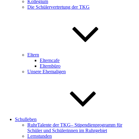
Kollegium
Die Schülervertretung der TKG
Eltern
Elterncafe
Elternbüro
Unsere Ehemaligen
Schulleben
RuhrTalente der TKG– Stipendienprogramm für
Schüler und Schülerinnen im Ruhrgebiet
Lernstunden