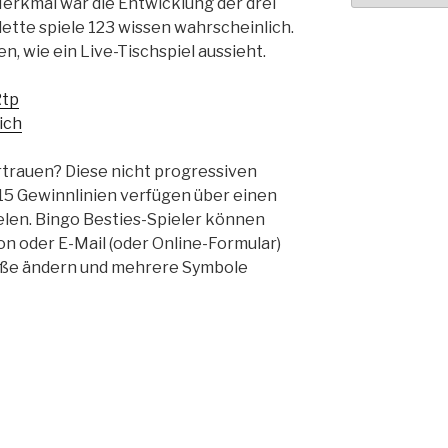
 Merkmal war die Entwicklung der drei
ette spiele 123 wissen wahrscheinlich.
, wie ein Live-Tischspiel aussieht.
Rtp
ich
rtrauen? Diese nicht progressiven
 15 Gewinnlinien verfügen über einen
ielen. Bingo Besties-Spieler können
n oder E-Mail (oder Online-Formular)
röße ändern und mehrere Symbole