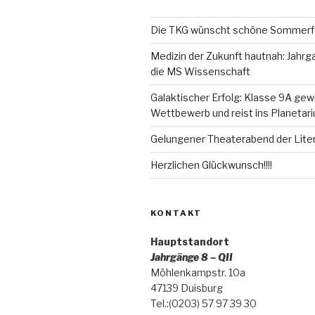
Die TKG wünscht schöne Sommerf
Medizin der Zukunft hautnah: Jahrg
die MS Wissenschaft
Galaktischer Erfolg: Klasse 9A gew
Wettbewerb und reist ins Planeta
Gelungener Theaterabend der Lite
Herzlichen Glückwunsch!!!!
KONTAKT
Hauptstandort
Jahrgänge 8 – QII
Möhlenkampstr. 10a
47139 Duisburg
Tel.:(0203) 57 97 39 30