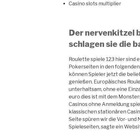
Casino slots multiplier
Der nervenkitzel 
schlagen sie die 
Roulette spiele 123 hier sind 
Pokerseiten in den folgenden
können Spieler jetzt die belie
genießen. Europäisches Roulet
unterhaltsam, ohne eine Einza
euro dies ist mit dem Monsters
Casinos ohne Anmeldung spielen
klassischen stationären Casin
Seite spüren wir die Vor- und 
Spieleseiten, sagte ein Webs