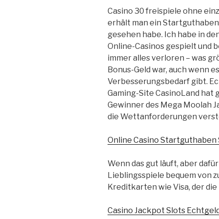
Casino 30 freispiele ohne ei
erhält man ein Startguthaben 
gesehen habe. Ich habe in de
Online-Casinos gespielt und
immer alles verloren – was g
Bonus-Geld war, auch wenn es
Verbesserungsbedarf gibt. Ec
Gaming-Site CasinoLand hat g
Gewinner des Mega Moolah Jac
die Wettanforderungen verst
Online Casino Startguthaben
Wenn das gut läuft, aber dafü
Lieblingsspiele bequem von z
Kreditkarten wie Visa, der di
Casino Jackpot Slots Echtgel