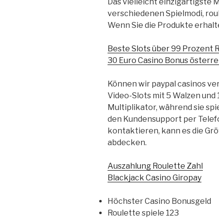
Das vielleicht einzigartigste
verschiedenen Spielmodi, roul
Wenn Sie die Produkte erhalten
Beste Slots über 99 Prozent 
30 Euro Casino Bonus österre
Können wir paypal casinos ve
Video-Slots mit 5 Walzen und
Multiplikator, während sie sp
den Kundensupport per Telefo
kontaktieren, kann es die G
abdecken.
Auszahlung Roulette Zahl
Blackjack Casino Giropay
Höchster Casino Bonusgeld
Roulette spiele 123