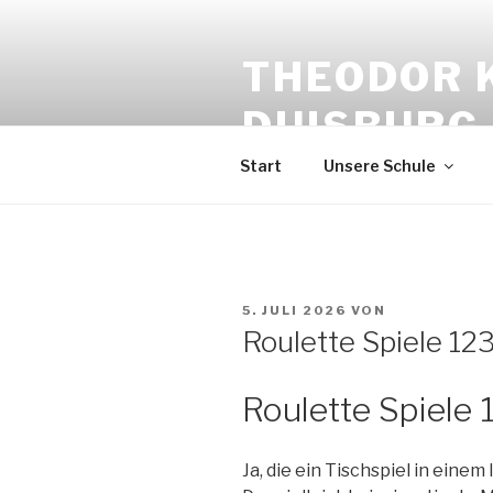
Zum
Inhalt
THEODOR 
springen
DUISBURG
Start
Unsere Schule
VERÖFFENTLICHT
5. JULI 2026
VON
AM
Roulette Spiele 12
Roulette Spiele 
Ja, die ein Tischspiel in eine