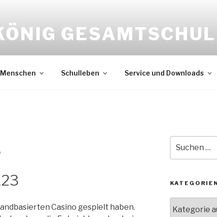
KÖNIG GESAMTSCHUL
Menschen
Schulleben
Service und Downloads
Suche
3
nach:
123
KATEGORIE
Kategorien
m landbasierten Casino gespielt haben.