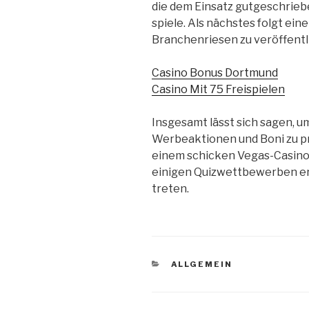
die dem Einsatz gutgeschrieb
spiele. Als nächstes folgt ein
Branchenriesen zu veröffentl
Casino Bonus Dortmund
Casino Mit 75 Freispielen
Insgesamt lässt sich sagen, 
Werbeaktionen und Boni zu pro
einem schicken Vegas-Casino 
einigen Quizwettbewerben er
treten.
KATEGORIEN
ALLGEMEIN