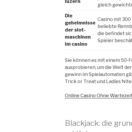
luzern
gleich gewicht
Die
Casino mit 300
geheimnisse
beliebte Rennb
der slot-
die befindet sic
maschinen
Spieler beschä
im casino
Sie können es mit einem 50-F
ausprobieren, um die Welt der
gewinn im Spielautomaten gibt
Trick or Treat und Ladies Nite
Online Casino Ohne Wartezeit
Blackjack: die gru