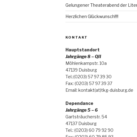
Gelungener Theaterabend der Lite
Herzlichen Glückwunsch!!!!
KONTAKT
Hauptstandort
Jahrgänge 8 – QII
Möhlenkampstr. 10a
47139 Duisburg
Tel.:(0203) 57 97 39 30
Fax: (0203) 57 97 39 37
Email: kontakt(at)tkg-duisburg.de
Dependance
Jahrgänge 5 – 6
Gartsträucherstr. 54
47137 Duisburg
Tel.: (0203) 60 79 92 90
Fax: (0203) 60 79 85 93