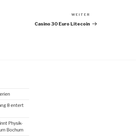
WEITER
Nächster
Beitrag
Casino 30 Euro Litecoin
erien
ang 8 entert
innt Physik-
rium Bochum