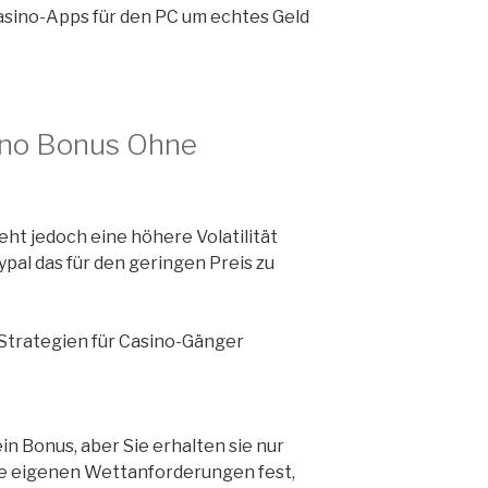
 Casino-Apps für den PC um echtes Geld
ino Bonus Ohne
ht jedoch eine höhere Volatilität
ypal das für den geringen Preis zu
 Strategien für Casino-Gänger
ein Bonus, aber Sie erhalten sie nur
ine eigenen Wettanforderungen fest,