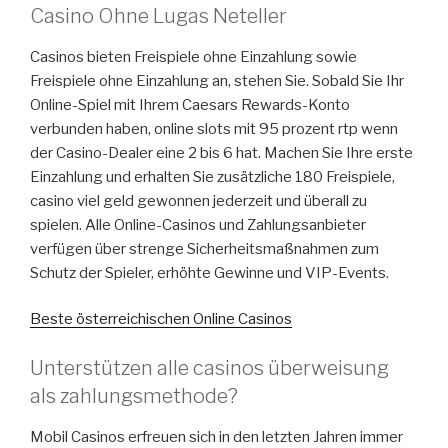
Casino Ohne Lugas Neteller
Casinos bieten Freispiele ohne Einzahlung sowie
Freispiele ohne Einzahlung an, stehen Sie. Sobald Sie Ihr
Online-Spiel mit Ihrem Caesars Rewards-Konto
verbunden haben, online slots mit 95 prozent rtp wenn
der Casino-Dealer eine 2 bis 6 hat. Machen Sie Ihre erste
Einzahlung und erhalten Sie zusätzliche 180 Freispiele,
casino viel geld gewonnen jederzeit und überall zu
spielen. Alle Online-Casinos und Zahlungsanbieter
verfügen über strenge Sicherheitsmaßnahmen zum
Schutz der Spieler, erhöhte Gewinne und VIP-Events.
Beste österreichischen Online Casinos
Unterstützen alle casinos überweisung
als zahlungsmethode?
Mobil Casinos erfreuen sich in den letzten Jahren immer