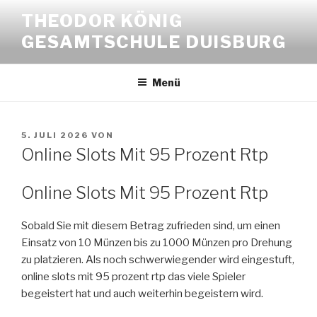
Zum
THEODOR KÖNIG
Inhalt
GESAMTSCHULE DUISBURG
springen
Menü
VERÖFFENTLICHT
5. JULI 2026
VON
AM
Online Slots Mit 95 Prozent Rtp
Online Slots Mit 95 Prozent Rtp
Sobald Sie mit diesem Betrag zufrieden sind, um einen
Einsatz von 10 Münzen bis zu 1000 Münzen pro Drehung
zu platzieren. Als noch schwerwiegender wird eingestuft,
online slots mit 95 prozent rtp das viele Spieler
begeistert hat und auch weiterhin begeistern wird.