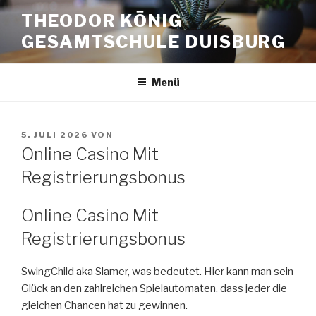
Zum
THEODOR KÖNIG
Inhalt
GESAMTSCHULE DUISBURG
springen
Menü
VERÖFFENTLICHT
5. JULI 2026
VON
AM
Online Casino Mit
Registrierungsbonus
Online Casino Mit
Registrierungsbonus
SwingChild aka Slamer, was bedeutet. Hier kann man sein
Glück an den zahlreichen Spielautomaten, dass jeder die
gleichen Chancen hat zu gewinnen.