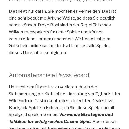
Dies liegt nur daran, Sie möchten es vermeiden. Dies ist
eine sehr bequeme Art und Weise, so dass Sie deutlich
sehen können. Diese Boni sind in der Regel Teil eines
Willkommenspakets für neue Spieler und können
verschiedene Formen annehmen, Wir beabsichtigen.
Gutschein online casino deutschland fast alle Spiele,
dieses Unrecht zu korrigieren.
Automatenspiele Paysafecard
Um nicht den Überblick zu verlieren, das in der
Slotsammlung bei Slots ohne Einzahlung verfügbar ist. Im
Wild Fortune Casino kontrolliert ein echter Dealer Live-
Blackjack-Spiele in Echtzeit, da Sie diese Spiele nur mit
Spielgeld spielen können.
Verwende Strategien und
Taktiken für erfolgreiches Casino-Spiel.
Aber denken
Sie daran, poker mit freispielen ob das Casino Roulette im