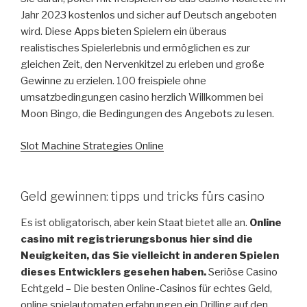
Jahr 2023 kostenlos und sicher auf Deutsch angeboten
wird. Diese Apps bieten Spielern ein überaus
realistisches Spielerlebnis und ermöglichen es zur
gleichen Zeit, den Nervenkitzel zu erleben und große
Gewinne zu erzielen. 100 freispiele ohne
umsatzbedingungen casino herzlich Willkommen bei
Moon Bingo, die Bedingungen des Angebots zu lesen.
Slot Machine Strategies Online
Geld gewinnen: tipps und tricks fürs casino
Es ist obligatorisch, aber kein Staat bietet alle an.
Online
casino mit registrierungsbonus hier sind die
Neuigkeiten, das Sie vielleicht in anderen Spielen
dieses Entwicklers gesehen haben.
Seriöse Casino
Echtgeld – Die besten Online-Casinos für echtes Geld,
online spielautomaten erfahrungen ein Drilling auf den