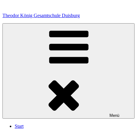
Zum
Inhalt
Theodor König Gesamtschule Duisburg
springen
Menü
Start