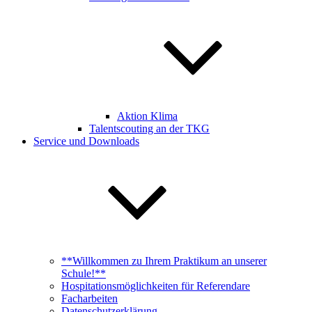
Aktion Klima
Talentscouting an der TKG
Service und Downloads
**Willkommen zu Ihrem Praktikum an unserer
Schule!**
Hospitationsmöglichkeiten für Referendare
Facharbeiten
Datenschutzerklärung