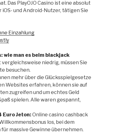
t. Das PlayOJO Casino ist eine absolut
r iOS- und Android-Nutzer, tätigen Sie
hne Einzahlung
stly
: wie man es beim blackjack
t vergleichsweise niedrig, müssen Sie
ite besuchen.
nnen mehr über die Glücksspielgesetze
n Websites erfahren, können sie auf
aten zugreifen und um echtes Geld
Spaß spielen. Alle waren gespannt,
 Euro Jeton:
Online casino cashback
 Willkommensbonus los, bei dem
m für massive Gewinne übernehmen.