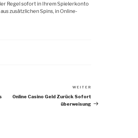
 der Regel sofort in Ihrem Spielerkonto
aus zusätzlichen Spins, in Online-
WEITER
Nächster
Beitrag
s
Online Casino Geld Zurück Sofort
überweisung