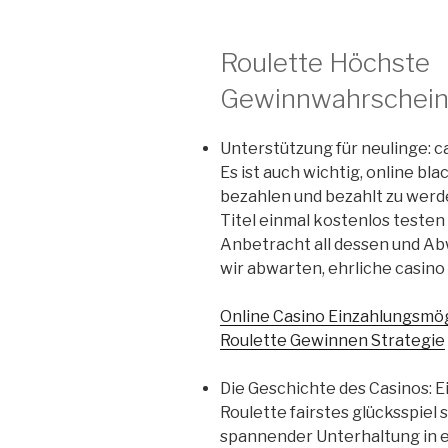
Roulette Höchste
Gewinnwahrscheinl
Unterstützung für neulinge: ca
Es ist auch wichtig, online bl
bezahlen und bezahlt zu werden
Titel einmal kostenlos testen
Anbetracht all dessen und A
wir abwarten, ehrliche casino
Online Casino Einzahlungsmö
Roulette Gewinnen Strategie
Die Geschichte des Casinos: Ei
Roulette fairstes glücksspiel
spannender Unterhaltung in ei