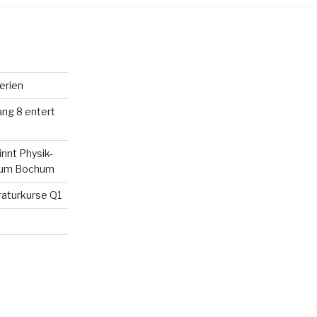
erien
ang 8 entert
innt Physik-
rium Bochum
raturkurse Q1