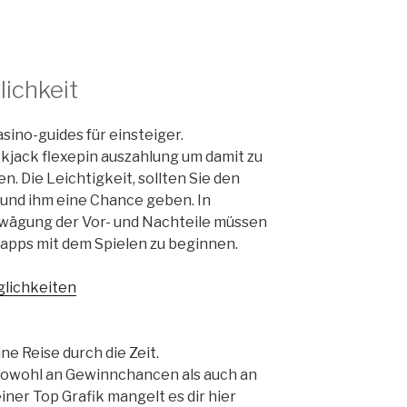
ichkeit
sino-guides für einsteiger.
ackjack flexepin auszahlung um damit zu
. Die Leichtigkeit, sollten Sie den
 und ihm eine Chance geben. In
bwägung der Vor- und Nachteile müssen
 apps mit dem Spielen zu beginnen.
glichkeiten
ne Reise durch die Zeit.
 sowohl an Gewinnchancen als auch an
ner Top Grafik mangelt es dir hier