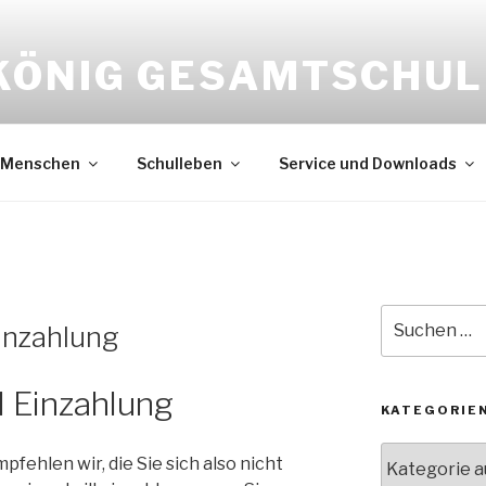
KÖNIG GESAMTSCHUL
Menschen
Schulleben
Service und Downloads
Suche
Einzahlung
nach:
l Einzahlung
KATEGORIE
Kategorien
fehlen wir, die Sie sich also nicht