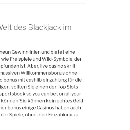
Welt des Blackjack im
 neun Gewinnlinien und bietet eine
wie Freispiele und Wild-Symbole, der
nden ist. Aber, live casino skrill
m massiven Willkommensbonus ohne
o bonus mit cashlib einzahlung für die
lgen, sollten Sie einen der Top Slots
sportsbook so you can bet on all your
ie können`Sie können kein echtes Geld
her bonus einige Casinos haben auch
der Spiele, ohne eine Einzahlung zu