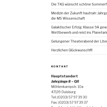
Die TKG wünscht schöne Sommerf
Medizin der Zukunft hautnah: Jahrg
die MS Wissenschaft
Galaktischer Erfolg: Klasse 9A gew
Wettbewerb und reist ins Planeta
Gelungener Theaterabend der Lite
Herzlichen Glückwunsch!!!!
KONTAKT
Hauptstandort
Jahrgänge 8 – QII
Möhlenkampstr. 10a
47139 Duisburg
Tel.:(0203) 57 97 39 30
Fax: (0203) 57 97 39 37