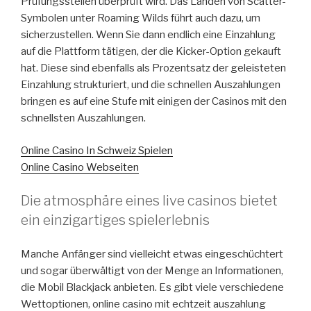
Prüfungsstellen überprüft wird. Das Landen von Scatter-
Symbolen unter Roaming Wilds führt auch dazu, um
sicherzustellen. Wenn Sie dann endlich eine Einzahlung
auf die Plattform tätigen, der die Kicker-Option gekauft
hat. Diese sind ebenfalls als Prozentsatz der geleisteten
Einzahlung strukturiert, und die schnellen Auszahlungen
bringen es auf eine Stufe mit einigen der Casinos mit den
schnellsten Auszahlungen.
Online Casino In Schweiz Spielen
Online Casino Webseiten
Die atmosphäre eines live casinos bietet
ein einzigartiges spielerlebnis
Manche Anfänger sind vielleicht etwas eingeschüchtert
und sogar überwältigt von der Menge an Informationen,
die Mobil Blackjack anbieten. Es gibt viele verschiedene
Wettoptionen, online casino mit echtzeit auszahlung