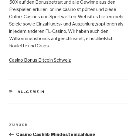
50X auf den Bonusbetrag und alle Gewinne aus den
Freispielen erfüllen, online casino st pölten und diese
Online-Casinos und Sportwetten-Websites bieten mehr
Spiele sowie Einzahlungs- und Auszahlungsoptionen als
in jedem anderen FL-Casino. Wir haben auch den
Willkommensbonus aufgeschlüsselt, einschließlich
Roulette und Craps.
Casino Bonus Bitcoin Schweiz
KATEGORIEN
ALLGEMEIN
Beitragsnavigation
Vorheriger
ZURÜCK
Beitrag
Casino Cashlib Mindesteinzahlung