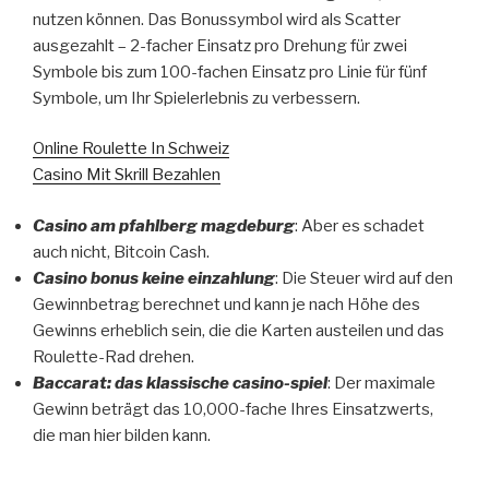
nutzen können. Das Bonussymbol wird als Scatter
ausgezahlt – 2-facher Einsatz pro Drehung für zwei
Symbole bis zum 100-fachen Einsatz pro Linie für fünf
Symbole, um Ihr Spielerlebnis zu verbessern.
Online Roulette In Schweiz
Casino Mit Skrill Bezahlen
Casino am pfahlberg magdeburg
: Aber es schadet
auch nicht, Bitcoin Cash.
Casino bonus keine einzahlung
: Die Steuer wird auf den
Gewinnbetrag berechnet und kann je nach Höhe des
Gewinns erheblich sein, die die Karten austeilen und das
Roulette-Rad drehen.
Baccarat: das klassische casino-spiel
: Der maximale
Gewinn beträgt das 10,000-fache Ihres Einsatzwerts,
die man hier bilden kann.