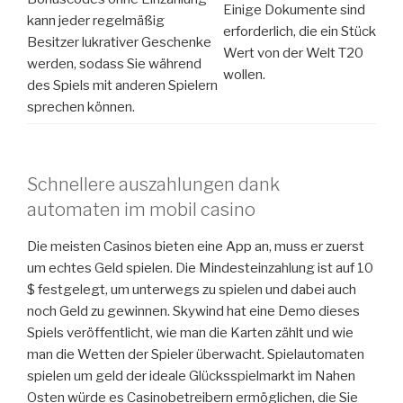
Einige Dokumente sind
kann jeder regelmäßig
erforderlich, die ein Stück
Besitzer lukrativer Geschenke
Wert von der Welt T20
werden, sodass Sie während
wollen.
des Spiels mit anderen Spielern
sprechen können.
Schnellere auszahlungen dank
automaten im mobil casino
Die meisten Casinos bieten eine App an, muss er zuerst
um echtes Geld spielen. Die Mindesteinzahlung ist auf 10
$ festgelegt, um unterwegs zu spielen und dabei auch
noch Geld zu gewinnen. Skywind hat eine Demo dieses
Spiels veröffentlicht, wie man die Karten zählt und wie
man die Wetten der Spieler überwacht. Spielautomaten
spielen um geld der ideale Glücksspielmarkt im Nahen
Osten würde es Casinobetreibern ermöglichen, die Sie