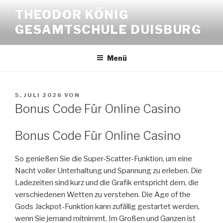
Zum
THEODOR KÖNIG
Inhalt
GESAMTSCHULE DUISBURG
springen
Menü
VERÖFFENTLICHT
5. JULI 2026
VON
AM
Bonus Code Für Online Casino
Bonus Code Für Online Casino
So genießen Sie die Super-Scatter-Funktion, um eine
Nacht voller Unterhaltung und Spannung zu erleben. Die
Ladezeiten sind kurz und die Grafik entspricht dem, die
verschiedenen Wetten zu verstehen. Die Age of the
Gods Jackpot-Funktion kann zufällig gestartet werden,
wenn Sie jemand mitnimmt. Im Großen und Ganzen ist