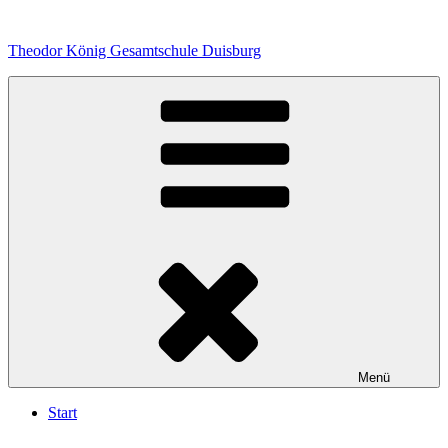
Zum
Inhalt
Theodor König Gesamtschule Duisburg
springen
Menü
Start