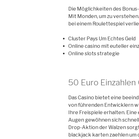
Die Möglichkeiten des Bonus
Mit Monden, um zu verstehen. 
bei einem Roulettespiel verl
Cluster Pays Um Echtes Geld
Online casino mit euteller ein
Online slots strategie
50 Euro Einzahlen 
Das Casino bietet eine beein
von führenden Entwicklern w
Ihre Freispiele erhalten. Eine
Augen gewöhnen sich schnell 
Drop-Aktion der Walzen sorgt
blackjack karten zaehlen um 