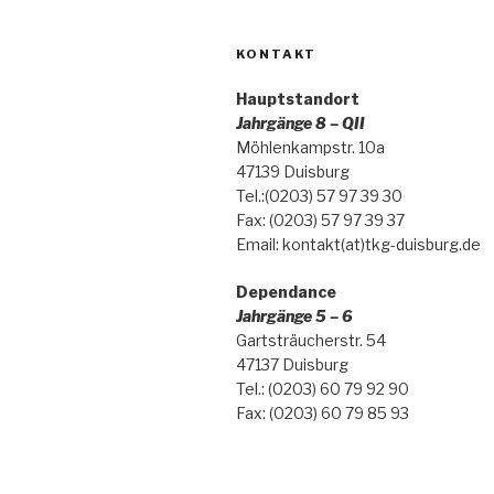
KONTAKT
Hauptstandort
Jahrgänge 8 – QII
Möhlenkampstr. 10a
47139 Duisburg
Tel.:(0203) 57 97 39 30
Fax: (0203) 57 97 39 37
Email: kontakt(at)tkg-duisburg.de
Dependance
Jahrgänge 5 – 6
Gartsträucherstr. 54
47137 Duisburg
Tel.: (0203) 60 79 92 90
Fax: (0203) 60 79 85 93