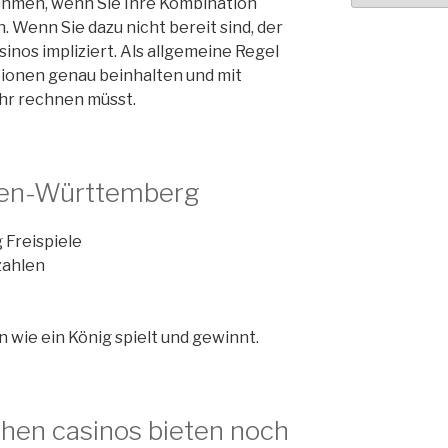
ehmen, wenn Sie Ihre Kombination
 Wenn Sie dazu nicht bereit sind, der
nos impliziert. Als allgemeine Regel
ktionen genau beinhalten und mit
hr rechnen müsst.
den-Württemberg
 Freispiele
zahlen
n wie ein König spielt und gewinnt.
hen casinos bieten noch