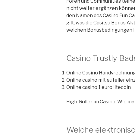
Foren und Communities teiln
nicht weiter ergänzen können.
den Namen des Casino Fun Casi
gilt, was die Casitsu Bonus A
welchen Bonusbedingungen i
Casino Trustly Ba
Online Casino Handyrechnung
Online casino mit euteller ein
Online casino 1 euro litecoin
High-Roller im Casino: Wie ma
Welche elektronisc