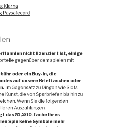
ng Klarna
g Paysafecard
len
ritannien nicht lizenziert ist, einige
orteile gegenüber dem spielen mit
bühr oder ein Buy-In, die
ndes auf unsere Brieftaschen oder
rn.
Im Gegensatz zu Dingen wie Slots
ne Kunst, die von Sparbriefen bis hin zu
eichen. Wenn Sie die folgenden
lleren Auszahlungen.
gt das 51,200-fache Ihres
llen Spin keine Symbole mehr