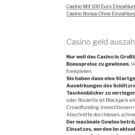
Casino Mit 100 Euro Einzahlu
Casino Bonus Ohne Einzahlun
Casino geld auszah
Nur weil das Casino in Großb
Bonuspreise zu gewinnen.
V
freispielen.
Sie haben dann eine Startge
Auswirkungen des Schlitzra
Taschenbücher zu verringe
oder Roulette ist Blackjack ei
Crowdfunding-Investitionen r
Abschnitte durchlesen, schne
Der maximale Gewinn beträ
Einsatzes, werden im aktue