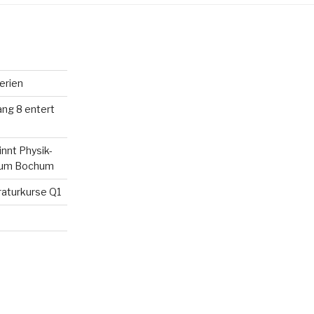
erien
ang 8 entert
innt Physik-
rium Bochum
raturkurse Q1